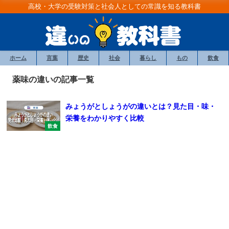
高校・大学の受験対策と社会人としての常識を知る教科書
ホーム
言葉
歴史
社会
暮らし
もの
飲食
薬味の違いの記事一覧
みょうがとしょうがの違いとは？見た目・味・
栄養をわかりやすく比較
飲食