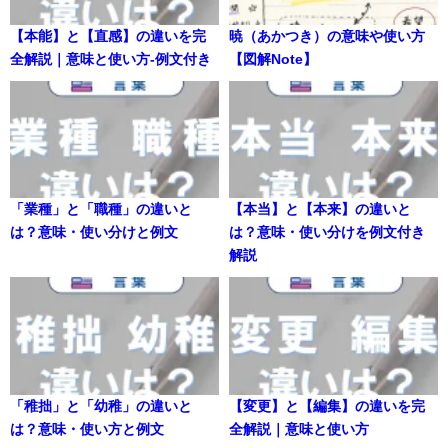
【本能】と【直感】の違いを完
暁（あかつき）の意味や使い方
全解説｜意味と使い方-例文付き
【図解Note】
「業種」と「職種」の違いと
【本当】と【本来】の違いと
は？意味・使い分けと例文
は？意味・使い分けを例文付き
解説
「稚拙」と「幼稚」の違いと
【変更】と【編集】の違いを完
は？意味・使い方と例文
全解説｜意味と使い方