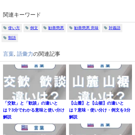
関連キーワード
使い方
例文
勧善懲悪
勧善懲悪 意味
対義語
類語
言葉
,
語彙力
の関連記事
「交歓」と「歓談」の違いと
【山麓】と【山裾】の違いと
は？3分でわかる意味と使い分け
は？意味・使い分け・例文を3分
解説
解説