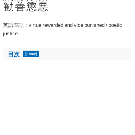
勧善懲悪
英語表記：virtue rewarded and vice punished / poetic
justice
目次
[
show
]