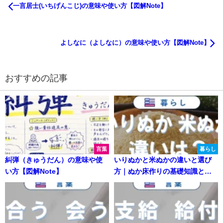
一言居士(いちげんこじ)の意味や使い方【図解Note】
よしなに（よしなに）の意味や使い方【図解Note】
おすすめの記事
言葉
暮らし
糾弾（きゅうだん）の意味や使
いりぬかと米ぬかの違いと選び
い方【図解Note】
方｜ぬか床作りの基礎知識と活
用術