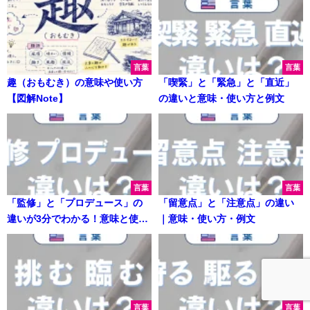
言葉
言葉
趣（おもむき）の意味や使い方
「喫緊」と「緊急」と「直近」
【図解Note】
の違いと意味・使い方と例文
言葉
言葉
「監修」と「プロデュース」の
「留意点」と「注意点」の違い
違いが3分でわかる！意味と使い
｜意味・使い方・例文
分け解説
言葉
言葉