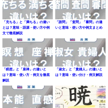
「充ちる」と「満ちる」の違い
「諮問」「査問」「審問」の違
とは？意味・語源・使い方や例
いと意味・使い方や例文まとめ
文で徹底解説
「瞑想」と「座禅」の違いと
「淑女」と「貴婦人」の違いと
は？意味・使い方・例文を徹底
は？意味・使い分け・例文解説
解説