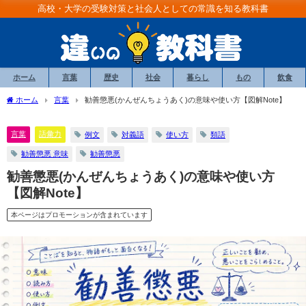
高校・大学の受験対策と社会人としての常識を知る教科書
ホーム
言葉
歴史
社会
暮らし
もの
飲食
ホーム
言葉
勧善懲悪(かんぜんちょうあく)の意味や使い方【図解Note】
言葉
語彙力
例文
対義語
使い方
類語
勧善懲悪 意味
勧善懲悪
勧善懲悪(かんぜんちょうあく)の意味や使い方
【図解Note】
本ページはプロモーションが含まれています