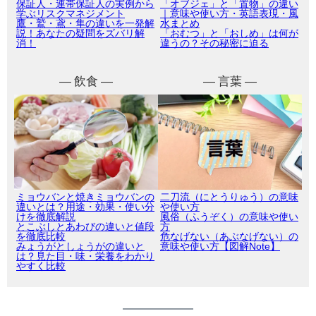
保証人・連帯保証人の実例から
「オブジェ」と「置物」の違い
学ぶリスクマネジメント
｜意味や使い方・英語表現・風
鷹・鷲・鳶・隼の違いを一発解
水まとめ
説！あなたの疑問をズバリ解
「おむつ」と「おしめ」は何が
消！
違うの？その秘密に迫る
― 飲食 ―
― 言葉 ―
ミョウバンと焼きミョウバンの
二刀流（にとうりゅう）の意味
違いとは？用途・効果・使い分
や使い方
けを徹底解説
風俗（ふうぞく）の意味や使い
とこぶしとあわびの違いと値段
方
を徹底比較
危なげない（あぶなげない）の
みょうがとしょうがの違いと
意味や使い方【図解Note】
は？見た目・味・栄養をわかり
やすく比較