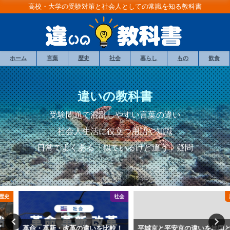
高校・大学の受験対策と社会人としての常識を知る教科書
ホーム
言葉
歴史
社会
暮らし
もの
飲食
違いの教科書
受験問題で混乱しやすい言葉の違い
社会人生活に役立つ用語や知識
日常でよくある「似ているけど違
う」疑問
社会
歴史
革命・革新・改革の違いを比較！
平城京と平安京の違いを地図と図