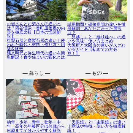
お岩さんとお菊さんの違いと
試用期間と研修期間の違いを徹
は？四谷怪談・番町皿屋敷の内
底解剖！あなたに合った選択
容を徹底比較【日本の怪談解
は？
説】
「見越し」と「繰り延べ」の違
打製石器と磨製石器の違い｜使
いや意味・使い方まとめ
われた時代・材料・作り方・用
大阪府と大阪市の違いがスグわ
途を比較
かるガイド【初めての方必
縄文時代と弥生時代の違いを簡
見！】
単解説！食や住まいの変化とは
― 暮らし ―
― もの ―
幼年・少年・青年・壮年・中
「天眼鏡」と「虫眼鏡」の違い
年・高年の年齢区分は何歳から
｜意味や特徴・使い方を徹底解
何歳まで？分かりやすく解説
説！