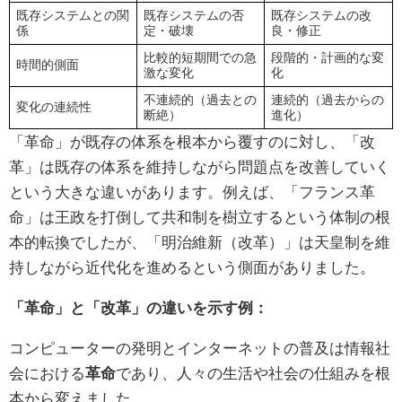
既存システムとの関
既存システムの否
既存システムの改
係
定・破壊
良・修正
比較的短期間での急
段階的・計画的な変
時間的側面
激な変化
化
不連続的（過去との
連続的（過去からの
変化の連続性
断絶）
進化）
「革命」が既存の体系を根本から覆すのに対し、「改
革」は既存の体系を維持しながら問題点を改善していく
という大きな違いがあります。例えば、「フランス革
命」は王政を打倒して共和制を樹立するという体制の根
本的転換でしたが、「明治維新（改革）」は天皇制を維
持しながら近代化を進めるという側面がありました。
「革命」と「改革」の違いを示す例：
コンピューターの発明とインターネットの普及は情報社
会における
革命
であり、人々の生活や社会の仕組みを根
本から変えました。