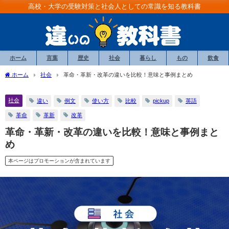
高校・大学の受験対策と社会人としての常識を知る教科書
ホーム
言葉
歴史
社会
暮らし
もの
飲食
ホーム
社会
革命・革新・改革の違いを比較！意味と事例まとめ
社会
違い
例文
使い方
比較
pickup
英語
革命
革新
改革
革命・革新・改革の違いを比較！意味と事例まと
め
本ページはプロモーションが含まれています