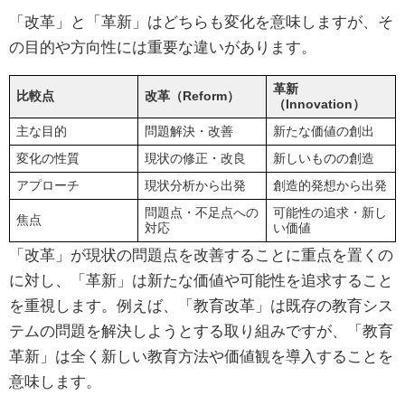
「改革」と「革新」はどちらも変化を意味しますが、そ
の目的や方向性には重要な違いがあります。
革新
比較点
改革（Reform）
（Innovation）
主な目的
問題解決・改善
新たな価値の創出
変化の性質
現状の修正・改良
新しいものの創造
アプローチ
現状分析から出発
創造的発想から出発
問題点・不足点への
可能性の追求・新し
焦点
対応
い価値
「改革」が現状の問題点を改善することに重点を置くの
に対し、「革新」は新たな価値や可能性を追求すること
を重視します。例えば、「教育改革」は既存の教育シス
テムの問題を解決しようとする取り組みですが、「教育
革新」は全く新しい教育方法や価値観を導入することを
意味します。