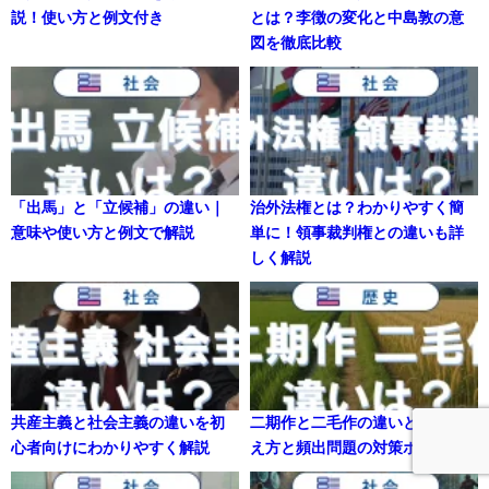
説！使い方と例文付き
とは？李徴の変化と中島敦の意
図を徹底比較
「出馬」と「立候補」の違い｜
治外法権とは？わかりやすく簡
意味や使い方と例文で解説
単に！領事裁判権との違いも詳
しく解説
共産主義と社会主義の違いを初
二期作と二毛作の違いとは？覚
心者向けにわかりやすく解説
え方と頻出問題の対策ポイント