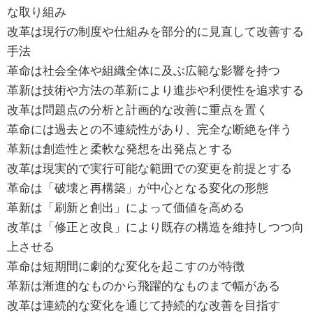
な取り組み
改革は現行の制度や仕組みを部分的に見直して改善する
手法
革命は社会全体や組織全体に及ぶ広範な影響を持つ
革新は技術や方法の革新により進歩や利便性を追求する
改革は問題点の分析と計画的な改善に重点を置く
革命には過去との不連続性があり、完全な断絶を伴う
革新は創造性と柔軟な発想を出発点とする
改革は現実的で実行可能な範囲での変更を前提とする
革命は「破壊と再構築」が中心となる変化の形態
革新は「刷新と創出」によって価値を高める
改革は「修正と改良」により既存の構造を維持しつつ向
上させる
革命は短期間に劇的な変化を起こすのが特徴
革新は漸進的なものから飛躍的なものまで幅がある
改革は連続的な変化を通じて持続的な改善を目指す