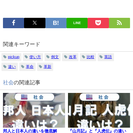
LINE
関連キーワード
pickup
使い方
例文
改革
比較
英語
違い
革命
革新
社会
の関連記事
邦人と日本人の違いを徹底解
『山月記』と『人虎伝』の違い