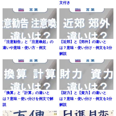
文付き
「注意勧告」と「注意喚起」の
【近郊】と【郊外】の違いと
違いや意味・使い方・例文
は？意味・使い分け・例文を3分
解説
「換算」と「計算」の違いと
【財力】と【資力】の違いと
は？意味・使い分けを例文で解
は？意味・使い分け・例文を3分
説
解説