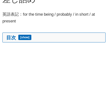
英語表記：for the time being / probably / in short / at
present
目次
[
show
]