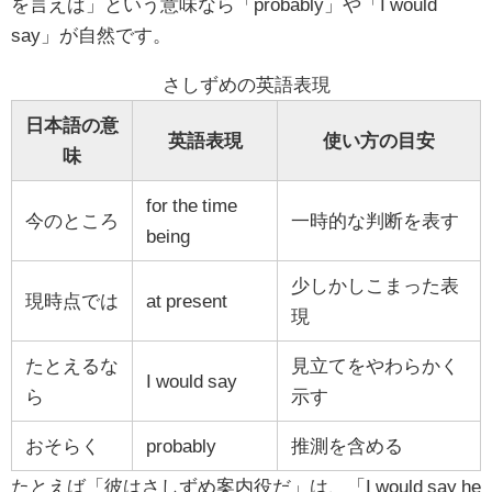
を言えば」という意味なら「probably」や「I would
say」が自然です。
さしずめの英語表現
日本語の意
英語表現
使い方の目安
味
for the time
今のところ
一時的な判断を表す
being
少しかしこまった表
現時点では
at present
現
たとえるな
見立てをやわらかく
I would say
ら
示す
おそらく
probably
推測を含める
たとえば「彼はさしずめ案内役だ」は、「I would say he