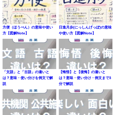
方便（ほうべん）の意味や使い
日進月歩(にっしんげっぽ)の意味
方【図解Note】
や使い方【図解Note】
「文語」と「古語」の違いと
【悔悟】と【後悔】の違いと
は？意味・使い分けを例文で解
は？意味・使い分け・例文まで3
説
分で解説