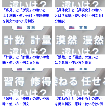
「私見」と「所見」の違いと
【具体化】と【具現化】の違い
は？意味・使い分け・英語表現
とは？意味・使い分け・例文を3
を例文つきで3分解説
分解説
「計数」と「計量」の違いや意
「漠然」と「漫然」の違いと
味・使い方・例文まとめ
は？意味・使い方と例文
「習得」と「修得」の違いや意
【委ねる】と【任せる】の違い
味・使い方・例文
を簡単解説｜意味・使い分け-例