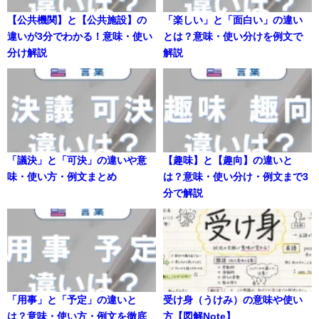
【公共機関】と【公共施設】の
「楽しい」と「面白い」の違い
違いが3分でわかる！意味・使い
とは？意味・使い分けを例文で
分け解説
解説
「議決」と「可決」の違いや意
【趣味】と【趣向】の違いと
味・使い方・例文まとめ
は？意味・使い分け・例文まで3
分で解説
「用事」と「予定」の違いと
受け身（うけみ）の意味や使い
は？意味・使い方・例文を徹底
方【図解Note】