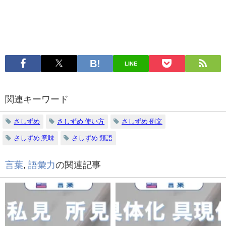
LINE
関連キーワード
さしずめ
さしずめ 使い方
さしずめ 例文
さしずめ 意味
さしずめ 類語
言葉
,
語彙力
の関連記事