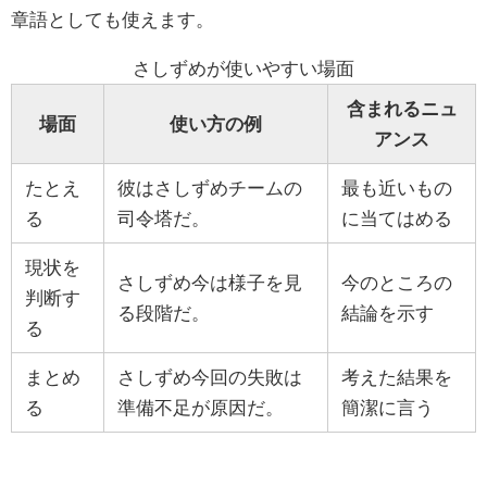
章語としても使えます。
さしずめが使いやすい場面
含まれるニュ
場面
使い方の例
アンス
たとえ
彼はさしずめチームの
最も近いもの
る
司令塔だ。
に当てはめる
現状を
さしずめ今は様子を見
今のところの
判断す
る段階だ。
結論を示す
る
まとめ
さしずめ今回の失敗は
考えた結果を
る
準備不足が原因だ。
簡潔に言う