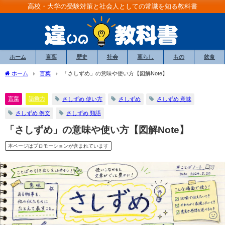
高校・大学の受験対策と社会人としての常識を知る教科書
ホーム
言葉
歴史
社会
暮らし
もの
飲食
ホーム
言葉
「さしずめ」の意味や使い方【図解Note】
言葉
語彙力
さしずめ 使い方
さしずめ
さしずめ 意味
さしずめ 例文
さしずめ 類語
「さしずめ」の意味や使い方【図解Note】
本ページはプロモーションが含まれています