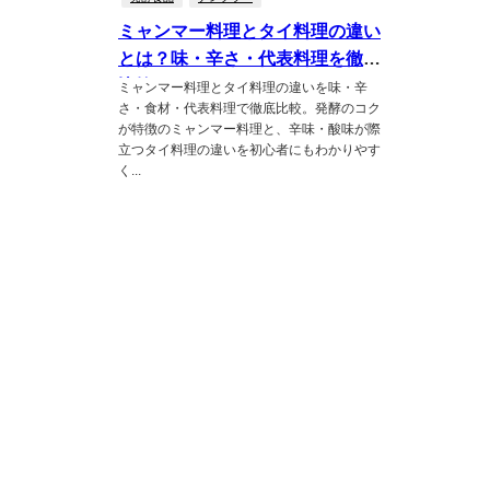
ミャンマー料理とタイ料理の違い
とは？味・辛さ・代表料理を徹底
比較
ミャンマー料理とタイ料理の違いを味・辛
さ・食材・代表料理で徹底比較。発酵のコク
が特徴のミャンマー料理と、辛味・酸味が際
立つタイ料理の違いを初心者にもわかりやす
く...