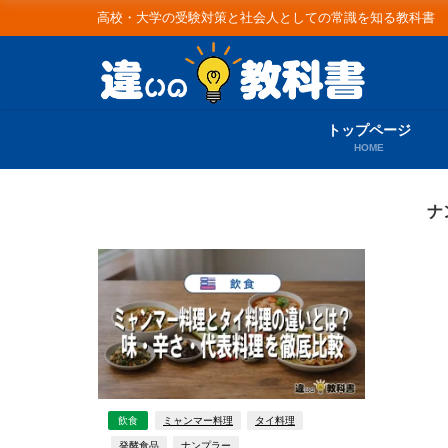
高校・大学の受験対策と社会人としての常識を知る教科書
トップページ
HOME
ナ
飲食
ミャンマー料理
タイ料理
発酵食品
ナンプラー