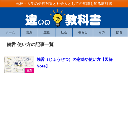
高校・大学の受験対策と社会人としての常識を知る教科書
ホーム
言葉
歴史
社会
暮らし
もの
飲食
饒舌 使い方の記事一覧
饒舌（じょうぜつ）の意味や使い方【図解
Note】
言葉