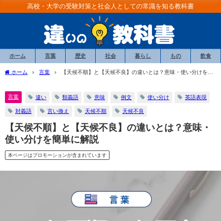
高校・大学の受験対策と社会人としての常識を知る教科書
ホーム
言葉
歴史
社会
暮らし
もの
飲食
ホーム
言葉
【天候不順】と【天候不良】の違いとは？意味・使い分けを簡
単に解説
言葉
違い
類義語
意味
例文
使い分け
英語表現
対義語
言い換え
天候不順
天候不良
【天候不順】と【天候不良】の違いとは？意味・
使い分けを簡単に解説
本ページはプロモーションが含まれています