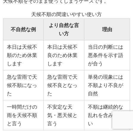
天候不順をそのまま使ってしまうケースです。
天候不順の間違いやすい使い方
より自然な言
不自然な例
理由
い方
本日は天候不
本日は天候不
当日の判断には
順のため休業
良のため休業
悪条件を示す語
します
します
が合う
急な雷雨で天
急な雷雨で天
単発の現象には
候不順になっ
候不良となっ
不順より不良が
た
た
自然
一時間だけの
不安定な天
不順は継続的な
雨を天候不順
気・悪天候と
乱れを含みやす
と言う
言う
い