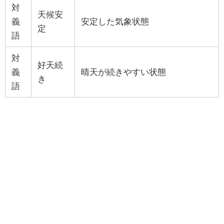
対
天候安
義
安定した気象状態
定
語
対
好天続
義
晴天が続きやすい状態
き
語