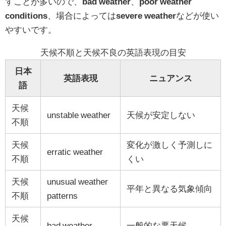
すことが多いので、
bad weather
、
poor weather
conditions
、場合によっては
severe weather
などが使い
やすいです。
天候不順と天候不良の英語表現の目安
日本
英語表現
ニュアンス
語
天候
unstable weather
天候が安定しない
不順
天候
変化が激しく予測しに
erratic weather
不順
くい
天候
unusual weather
平年と異なる気象傾向
不順
patterns
天候
bad weather
一般的な悪天候