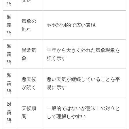
語
類
気象の
義
やや説明的で広い表現
乱れ
語
類
異常気
平年から大きく外れた気象現象を
義
象
強く示す
語
類
悪天候
悪い天気が継続していることを平
義
が続く
易に示す
語
対
天候順
一般的ではないが意味上の対立と
義
調
して理解しやすい
語