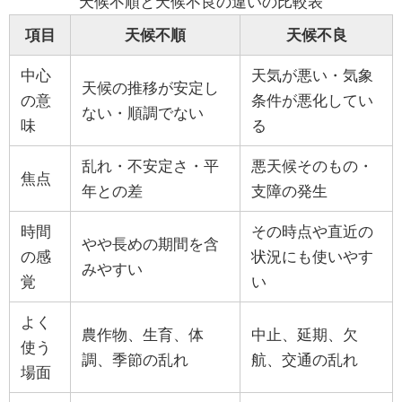
天候不順と天候不良の違いの比較表
項目
天候不順
天候不良
中心
天気が悪い・気象
天候の推移が安定し
の意
条件が悪化してい
ない・順調でない
味
る
乱れ・不安定さ・平
悪天候そのもの・
焦点
年との差
支障の発生
時間
その時点や直近の
やや長めの期間を含
の感
状況にも使いやす
みやすい
覚
い
よく
農作物、生育、体
中止、延期、欠
使う
調、季節の乱れ
航、交通の乱れ
場面