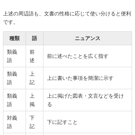
上述の周辺語も、文書の性格に応じて使い分けると便利
です。
種類
語
ニュアンス
類義
前
前に述べたことを広く指す
語
述
類義
上
上に書いた事項を簡潔に示す
語
記
類義
上
上に掲げた図表・文言などを受け
語
掲
る
対義
下
下に記すこと
語
記