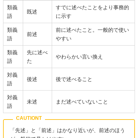
類義
すでに述べたことをより事務的
既述
語
に示す
類義
前に述べたこと。一般的で使い
前述
語
やすい
類義
先に述べ
やわらかい言い換え
語
た
対義
後述
後で述べること
語
対義
未述
まだ述べていないこと
語
「先述」と「前述」はかなり近いが、前述のほう