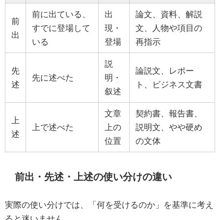
前に出ている、
出
論文、資料、解説
前
すでに登場して
現・
文、人物や項目の
出
いる
登場
再指示
説
先
論説文、レポー
先に述べた
明・
述
ト、ビジネス文書
叙述
文章
契約書、報告書、
上
上で述べた
上の
説明文、やや硬め
述
位置
の文体
前出・先述・上述の使い分けの違い
実際の使い分けでは、「何を受けるのか」を基準に考え
ると迷いません。