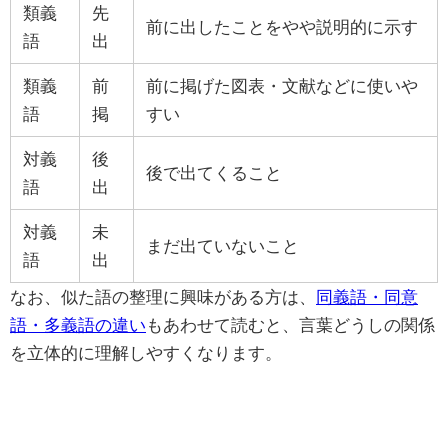
類義
先
前に出したことをやや説明的に示す
語
出
類義
前
前に掲げた図表・文献などに使いや
語
掲
すい
対義
後
後で出てくること
語
出
対義
未
まだ出ていないこと
語
出
なお、似た語の整理に興味がある方は、
同義語・同意
語・多義語の違い
もあわせて読むと、言葉どうしの関係
を立体的に理解しやすくなります。