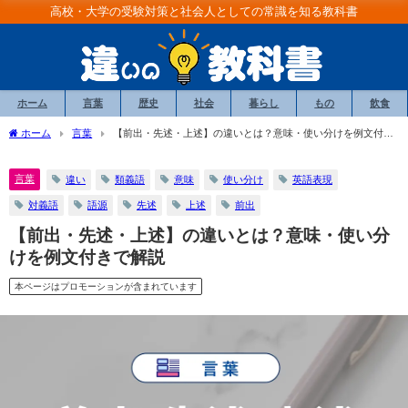
高校・大学の受験対策と社会人としての常識を知る教科書
ホーム
言葉
歴史
社会
暮らし
もの
飲食
ホーム
言葉
【前出・先述・上述】の違いとは？意味・使い分けを例文付き
で解説
言葉
違い
類義語
意味
使い分け
英語表現
対義語
語源
先述
上述
前出
【前出・先述・上述】の違いとは？意味・使い分
けを例文付きで解説
本ページはプロモーションが含まれています