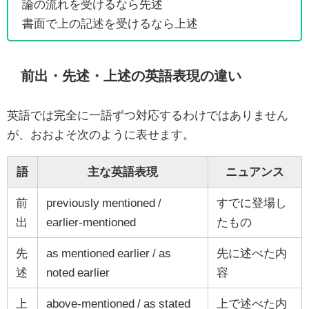
論の流れを受けるなら先述
書面で上の記述を受けるなら上述
前出・先述・上述の英語表現の違い
英語では完全に一語ずつ対応するわけではありません
が、おおよそ次のように表せます。
語
主な英語表現
ニュアンス
前
previously mentioned /
すでに登場し
出
earlier-mentioned
たもの
先
as mentioned earlier / as
先に述べた内
述
noted earlier
容
上
above-mentioned / as stated
上で述べた内