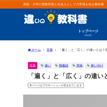
高校・大学の受験対策と社会人としての常識を知る教科書
トップページ
HOME
ホーム
言葉
「遍く」と「広く」の違いとは？
言葉
違い
類義語
意味
使い分け
「遍く」と「広く」の違い
本ページはプロモーションが含まれています