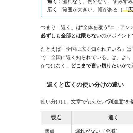
遍く
：漏れなく、例外なく、すみず
広く
：範囲が大きい、幅がある（
「広
つまり「遍く」は“全体を覆う”ニュアン
必ずしも全部とは限らない
のがポイント
たとえば「全国に広く知られている」は
で「全国に遍く知られている」は、より
かではなく、
どこまで言い切りたいか
で
遍くと広くの使い分けの違い
使い分けは、文章で伝えたい“到達度”
観点
遍く
焦点
漏れがない（全域）