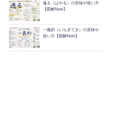
逸る（はやる）の意味や使い方
【図解Note】
一義的（いちぎてき）の意味や
使い方【図解Note】