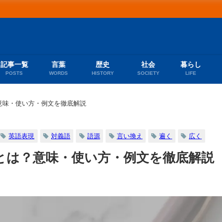
記事一覧
言葉
歴史
社会
暮らし
POSTS
WORDS
HISTORY
SOCIETY
LIFE
意味・使い方・例文を徹底解説
英語表現
対義語
語源
言い換え
遍く
広く
とは？意味・使い方・例文を徹底解説