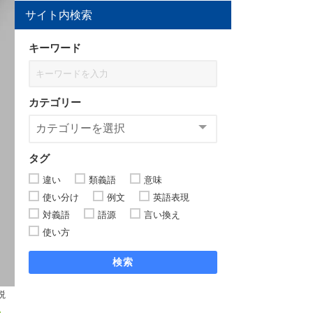
サイト内検索
キーワード
カテゴリー
タグ
違い
類義語
意味
使い分け
例文
英語表現
対義語
語源
言い換え
使い方
検索
説