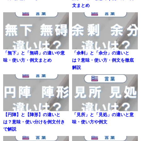
文まとめ
「無下」と「無碍」の違いや意
「余剰」と「余分」の違いと
味・使い方・例文まとめ
は？意味・使い方・例文を徹底
解説
【円陣】と【陣形】の違いと
「見所」と「見処」の違いと意
は？意味・使い分けを例文付き
味・使い方や例文
で解説