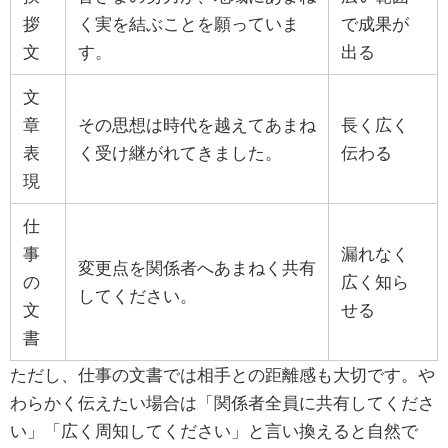
拶
く実を結ぶことを願っていま
で成果が
文
す。
出る
文
章
その思想は時代を越えてあまね
長く広く
表
く受け継がれてきました。
伝わる
現
仕
事
漏れなく
変更点を関係者へあまねく共有
の
広く知ら
してください。
文
せる
書
ただし、仕事の文書では相手との距離感も大切です。や
わらかく伝えたい場合は「関係者全員に共有してくださ
い」「広く周知してください」と言い換えると自然で