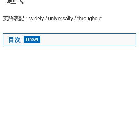
英語表記：widely / universally / throughout
目次
[
show
]