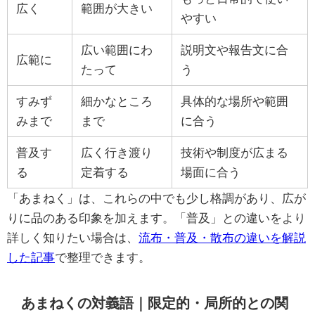
広く
範囲が大きい
やすい
広い範囲にわ
説明文や報告文に合
広範に
たって
う
すみず
細かなところ
具体的な場所や範囲
みまで
まで
に合う
普及す
広く行き渡り
技術や制度が広まる
る
定着する
場面に合う
「あまねく」は、これらの中でも少し格調があり、広が
りに品のある印象を加えます。「普及」との違いをより
詳しく知りたい場合は、
流布・普及・散布の違いを解説
した記事
で整理できます。
あまねくの対義語｜限定的・局所的との関