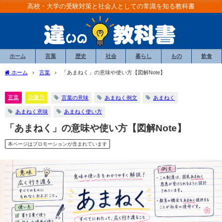
高校・大学の受験対策と社会人としての常識を知る教科書
ホーム
言葉
歴史
社会
暮らし
もの
飲食
ホーム
言葉
「あまねく」の意味や使い方【図解Note】
言葉
語彙力
言葉の意味
あまねく例文
あまねく
あまねく意味
あまねく使い方
「あまねく」の意味や使い方【図解Note】
本ページはプロモーションが含まれています