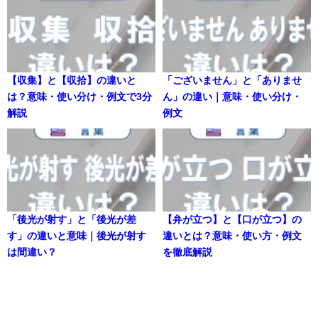
【収集】と【収拾】の違いと
「ございません」と「ありませ
は？意味・使い分け・例文で3分
ん」の違い｜意味・使い分け・
解説
例文
「後光が射す」と「後光が差
【弁が立つ】と【口が立つ】の
す」の違いと意味｜後光が射す
違いとは？意味・使い方・例文
は間違い？
を徹底解説