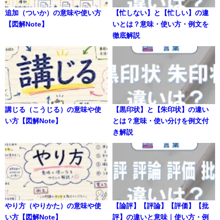
追加（ついか）の意味や使い方
【忙しない】と【忙しい】の違
【図解Note】
いとは？意味・使い方・例文を
徹底解説
講じる（こうじる）の意味や使
【黒印状】と【朱印状】の違い
い方【図解Note】
とは？意味・使い分けを例文付
き解説
やり方（やりかた）の意味や使
【論評】【評論】【評価】【批
い方【図解Note】
評】の違いと意味｜使い方・例