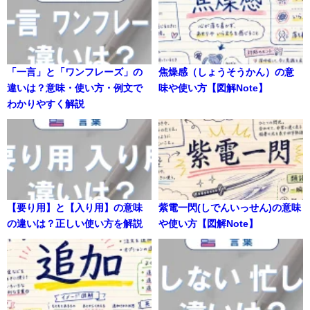
「一言」と「ワンフレーズ」の
焦燥感（しょうそうかん）の意
違いは？意味・使い方・例文で
味や使い方【図解Note】
わかりやすく解説
【要り用】と【入り用】の意味
紫電一閃(しでんいっせん)の意味
の違いは？正しい使い方を解説
や使い方【図解Note】