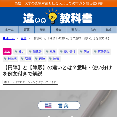
高校・大学の受験対策と社会人としての常識を知る教科書
ホーム
言葉
歴史
社会
暮らし
もの
飲食
ホーム
言葉
【円陣】と【陣形】の違いとは？意味・使い分けを例文付きで
解説
言葉
違い
類義語
意味
使い分け
例文
英語表現
対義語
語源
円陣
陣形
【円陣】と【陣形】の違いとは？意味・使い分け
を例文付きで解説
本ページはプロモーションが含まれています