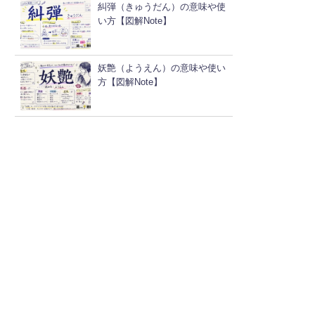
糾弾（きゅうだん）の意味や使
い方【図解Note】
妖艶（ようえん）の意味や使い
方【図解Note】