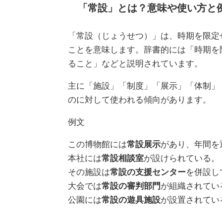
「常設」とは？意味や使い方と
「常設（じょうせつ）」は、時期を限定
ことを意味します。辞書的には「時期を
ること」などと説明されています。
主に「施設」「制度」「展示」「体制」
のに対して使われる傾向があります。
例文
この博物館には
常設展示
があり、年間を
本社には
常設相談室
が設けられている。
その施設は
常設の支援センター
を併設し
大会では
常設の審判部門
が組織されてい
公園には
常設の遊具施設
が設置されてい