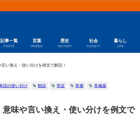
記事一覧
言葉
歴史
社会
暮らし
POSTS
WORDS
HISTORY
SOCIETY
LIFE
や言い換え・使い分けを例文で解説！
本語の使い分け
類語
常設
常備
常備薬
｜意味や言い換え・使い分けを例文で