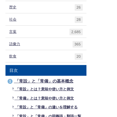
歴史
26
社会
28
言葉
2,685
語彙力
365
飲食
20
目次
「常設」と「常備」の基本概念
1
「常設」とは？意味や使い方と例文
「常備」とは？意味や使い方と例文
「常設」と「常備」の違いを理解する
「常設」と「常備」の同義語・類語一覧