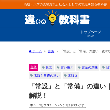
高校・大学の受験対策と社会人としての常識を知る教科書
トップページ
HOME
ホーム
言葉
「常設」と「常備」の違い｜意味
言葉
例文
言い換え
言葉の意味
日
常設と常備の違い
常設展
「常設」と「常備」の違い
解説！
本ページはプロモーションが含まれています