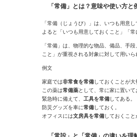
「常備」とは？意味や使い方と
「常備（じょうび）」は、いつも用意し
よると「いつも用意しておくこと」「常
「常備」は、物理的な物品、備品、手段
こと」が重視される対象に対して用いら
例文
家庭では
非常食を常備
しておくことが大
この薬は
常備薬
として、常に家に置いて
緊急時に備えて、
工具を常備
してある。
防災グッズを車に
常備
しておく。
オフィスには
文房具を常備
しておくこと
「常設」と「常備」の違いを理