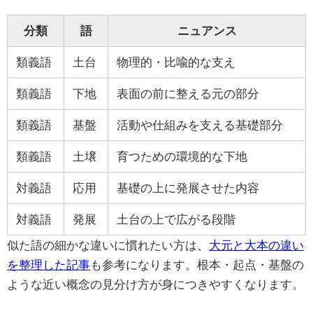
分類
語
ニュアンス
類義語
土台
物理的・比喩的な支え
類義語
下地
表面の前に整える元の部分
類義語
基盤
活動や仕組みを支える基礎部分
類義語
土壌
育つための環境的な下地
対義語
応用
基礎の上に発展させた内容
対義語
発展
土台の上で広がる段階
似た語の細かな違いに慣れたい方は、
大元と大本の違い
を整理した記事
も参考になります。根本・起点・基盤の
ような近い概念の見分け方が身につきやすくなります。