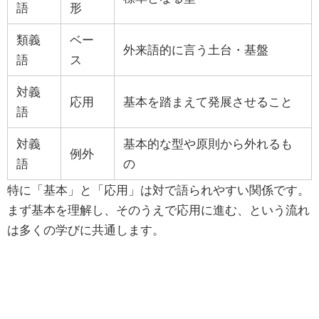
語
形
類義
ベー
外来語的に言う土台・基盤
語
ス
対義
応用
基本を踏まえて発展させること
語
対義
基本的な型や原則から外れるも
例外
語
の
特に「基本」と「応用」は対で語られやすい関係です。
まず基本を理解し、そのうえで応用に進む、という流れ
は多くの学びに共通します。