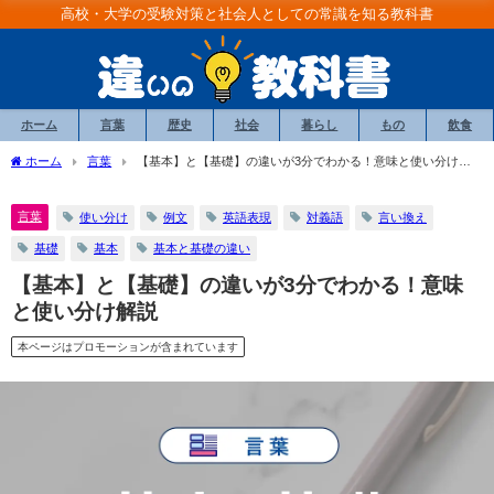
高校・大学の受験対策と社会人としての常識を知る教科書
ホーム
言葉
歴史
社会
暮らし
もの
飲食
ホーム
言葉
【基本】と【基礎】の違いが3分でわかる！意味と使い分け解
説
言葉
使い分け
例文
英語表現
対義語
言い換え
基礎
基本
基本と基礎の違い
【基本】と【基礎】の違いが3分でわかる！意味
と使い分け解説
本ページはプロモーションが含まれています