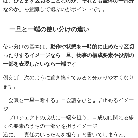
は、ひとまず区切ることなのか、それとも全体の一部分
なのか」
を意識して選ぶのがポイントです。
一旦と一端の使い分けの違い
使い分けの基本は、
動作や状態を一時的に止めたり区切
ったりするイメージなら一旦
、
物事の構成要素や役割の
一部を表現したいなら一端
です。
例えば、次のように置き換えてみると分かりやすくなり
ます。
「会議を
一旦
中断する」＝会議をひとまず止めるイメー
ジ
「プロジェクトの成功に
一端
を担う」＝成功に関わる多
くの要素のうちの一部分を担うイメージ
逆に、「責任のいったんを担う」と書いてしまうと、