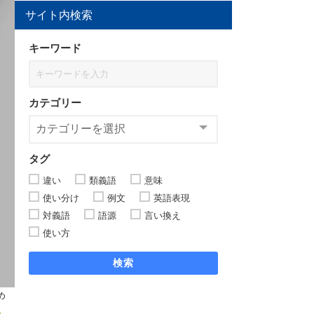
サイト内検索
キーワード
カテゴリー
タグ
違い
類義語
意味
使い分け
例文
英語表現
対義語
語源
言い換え
使い方
検索
め