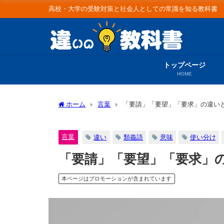
高校・大学の受験対策と社会人としての常識を知る教科書
トップページ
HOME
ホーム
言葉
「要請」「要望」「要求」の違い
言葉
違い
類義語
意味
使い分け
「要請」「要望」「要求」
本ページはプロモーションが含まれています