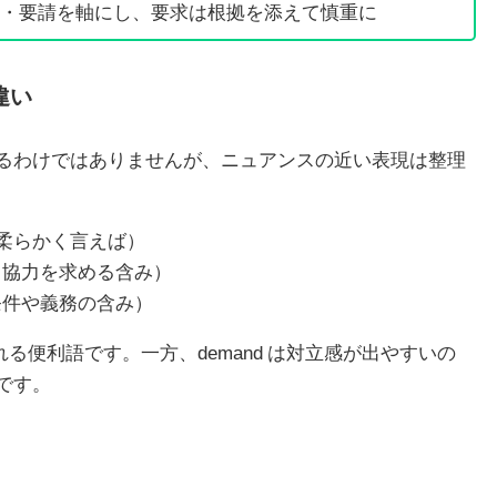
・要請を軸にし、要求は根拠を添えて慎重に
違い
るわけではありませんが、ニュアンスの近い表現は整理
equest（柔らかく言えば）
peal for（協力を求める含み）
（強い・条件や義務の含み）
も振れる便利語です。一方、demand は対立感が出やすいの
です。