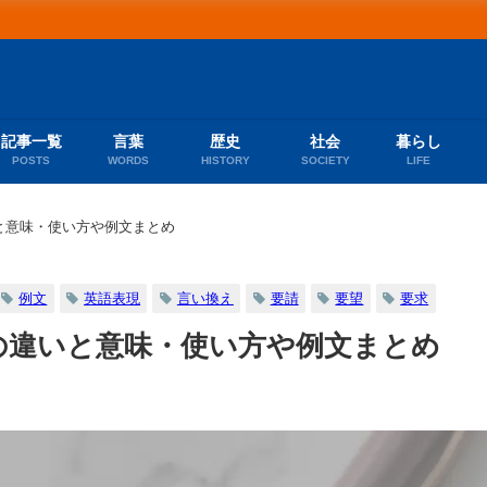
記事一覧
言葉
歴史
社会
暮らし
POSTS
WORDS
HISTORY
SOCIETY
LIFE
と意味・使い方や例文まとめ
例文
英語表現
言い換え
要請
要望
要求
の違いと意味・使い方や例文まとめ