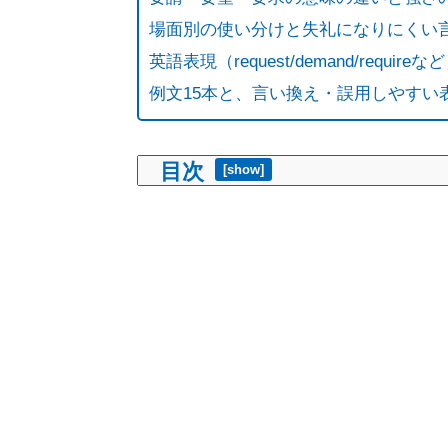
場面別の使い分けと失礼になりにくい
英語表現（request/demand/requi
例文15本と、言い換え・誤用しやすい
目次
[
show
]