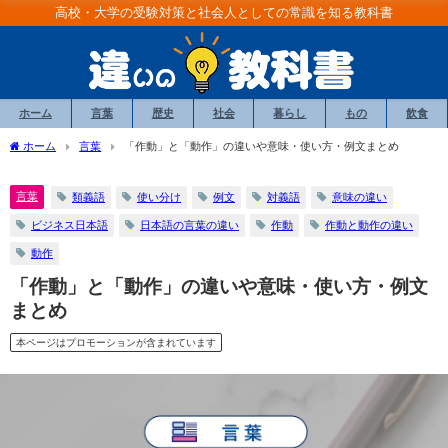
高校・大学の受験対策と社会人としての常識を知る教科書
ホーム
言葉
歴史
社会
暮らし
もの
飲食
ホーム
言葉
「作動」と「動作」の違いや意味・使い方・例文まとめ
言葉
類義語
使い分け
例文
対義語
意味の違い
ビジネス日本語
日本語の言葉の違い
作動
作動と動作の違い
動作
「作動」と「動作」の違いや意味・使い方・例文
まとめ
本ページはプロモーションが含まれています