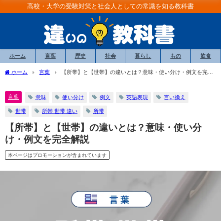
高校・大学の受験対策と社会人としての常識を知る教科書
ホーム
言葉
歴史
社会
暮らし
もの
飲食
ホーム
言葉
【所帯】と【世帯】の違いとは？意味・使い分け・例文を完全
解説
言葉
意味
使い分け
例文
英語表現
言い換え
世帯
所帯 世帯 違い
所帯
【所帯】と【世帯】の違いとは？意味・使い分
け・例文を完全解説
本ページはプロモーションが含まれています