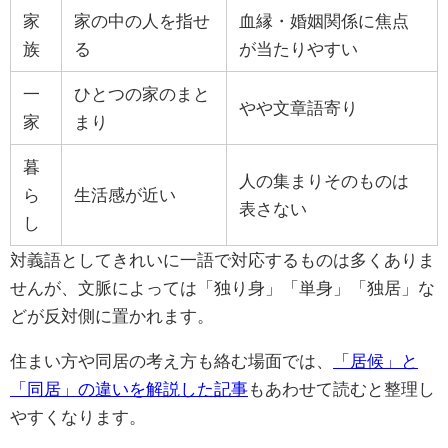
家
家の中の人を指せ
血縁・婚姻関係に焦点
族
る
が当たりやすい
一
ひとつの家のまと
やや文章語寄り
家
まり
暮
人の集まりそのものは
ら
生活感が近い
表さない
し
対義語としてきれいに一語で対応するものは多くありま
せんが、文脈によっては「独り身」「単身」「独居」な
どが反対側に置かれます。
住まい方や同居の考え方も絡む場面では、
「居候」と
「同居」の違いを解説した記事
もあわせて読むと整理し
やすくなります。