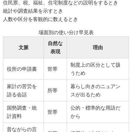
住民票、税、福祉、住宅制度などの説明をするとき
統計や調査結果を示すとき
人数や区分を客観的に数えるとき
場面別の使い分け早見表
自然な
文脈
理由
表現
制度上の区分として扱
役所の申請書
世帯
うため
家計の苦労を
暮らし向きのニュアン
所帯
語る会話
スが出るため
国勢調査・統
公的・標準的な用語だ
世帯
計資料
から
昔ながらの言