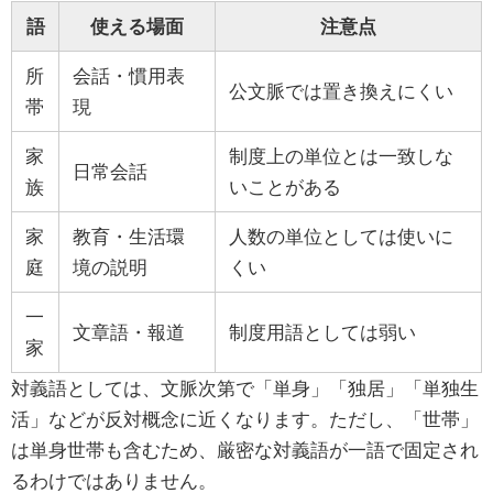
語
使える場面
注意点
所
会話・慣用表
公文脈では置き換えにくい
帯
現
家
制度上の単位とは一致しな
日常会話
族
いことがある
家
教育・生活環
人数の単位としては使いに
庭
境の説明
くい
一
文章語・報道
制度用語としては弱い
家
対義語としては、文脈次第で「単身」「独居」「単独生
活」などが反対概念に近くなります。ただし、「世帯」
は単身世帯も含むため、厳密な対義語が一語で固定され
るわけではありません。