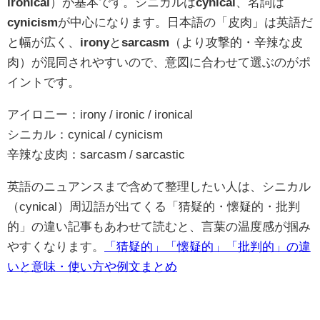
ironical
）が基本です。シニカルは
cynical
、名詞は
cynicism
が中心になります。日本語の「皮肉」は英語だ
と幅が広く、
irony
と
sarcasm
（より攻撃的・辛辣な皮
肉）が混同されやすいので、意図に合わせて選ぶのがポ
イントです。
アイロニー：irony / ironic / ironical
シニカル：cynical / cynicism
辛辣な皮肉：sarcasm / sarcastic
英語のニュアンスまで含めて整理したい人は、シニカル
（cynical）周辺語が出てくる「猜疑的・懐疑的・批判
的」の違い記事もあわせて読むと、言葉の温度感が掴み
やすくなります。
「猜疑的」「懐疑的」「批判的」の違
いと意味・使い方や例文まとめ