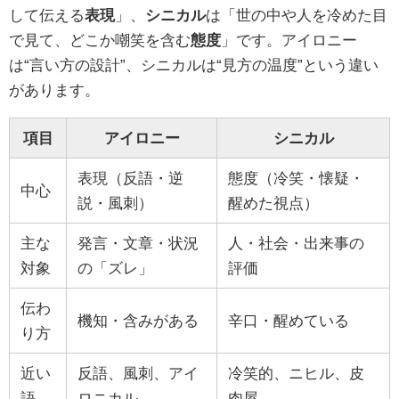
して伝える
表現
」、
シニカル
は「世の中や人を冷めた目
で見て、どこか嘲笑を含む
態度
」です。アイロニー
は“言い方の設計”、シニカルは“見方の温度”という違い
があります。
項目
アイロニー
シニカル
表現（反語・逆
態度（冷笑・懐疑・
中心
説・風刺）
醒めた視点）
主な
発言・文章・状況
人・社会・出来事の
対象
の「ズレ」
評価
伝わ
機知・含みがある
辛口・醒めている
り方
近い
反語、風刺、アイ
冷笑的、ニヒル、皮
語
ロニカル
肉屋