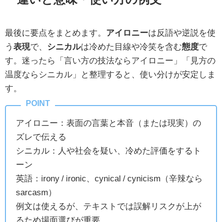
最後に要点をまとめます。
アイロニー
は反語や逆説を使
う
表現
で、
シニカル
は冷めた目線や冷笑を含む
態度
で
す。迷ったら「言い方の技法ならアイロニー」「見方の
温度ならシニカル」と整理すると、使い分けが安定しま
す。
アイロニー：表面の言葉と本音（または現実）の
ズレで伝える
シニカル：人や社会を疑い、冷めた評価をするト
ーン
英語：irony / ironic、cynical / cynicism（辛辣なら
sarcasm）
例文は使えるが、テキストでは誤解リスクが上が
るため場面選びが重要