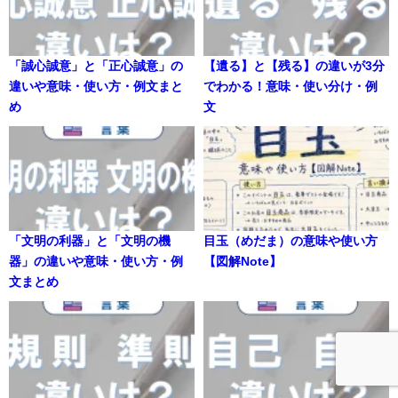
「誠心誠意」と「正心誠意」の
【遺る】と【残る】の違いが3分
違いや意味・使い方・例文まと
でわかる！意味・使い分け・例
め
文
「文明の利器」と「文明の機
目玉（めだま）の意味や使い方
器」の違いや意味・使い方・例
【図解Note】
文まとめ