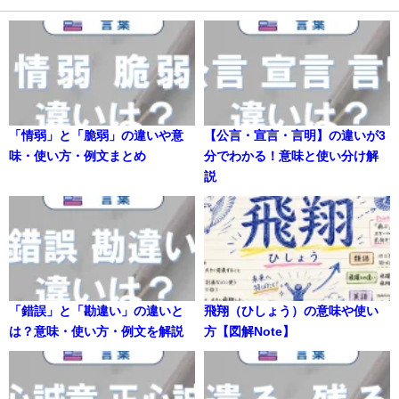
「情弱」と「脆弱」の違いや意
【公言・宣言・言明】の違いが3
味・使い方・例文まとめ
分でわかる！意味と使い分け解
説
「錯誤」と「勘違い」の違いと
飛翔（ひしょう）の意味や使い
は？意味・使い方・例文を解説
方【図解Note】