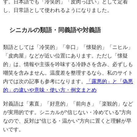
す。日本語でも「冷笑的」「皮肉っぽい」として定着
し、日常語として使われるようになりました。
シニカルの類語・同義語や対義語
類語としては「冷笑的」「辛口」「懐疑的」「ニヒル」
「皮肉屋」などが近い位置にあります。ただし「懐疑
的」は、情報や主張を吟味する冷静さを含み、必ずしも
嘲笑を含みません。温度差を整理するなら、私のサイト
内では次の記事も参考になります。
「露悪的」と「偽悪
的」の違いや意味・使い方・例文まとめ
対義語は「素直」「好意的」「前向き」「楽観的」など
が実用的です。シニカルが“信じない・冷めている”方向
なので、反対は“信じる・温かい”方向に置くと理解が早
いです。