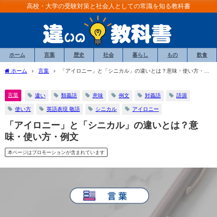
高校・大学の受験対策と社会人としての常識を知る教科書
ホーム
言葉
歴史
社会
暮らし
もの
飲食
ホーム
言葉
「アイロニー」と「シニカル」の違いとは？意味・使い方・例
文
言葉
違い
類義語
意味
例文
対義語
語源
使い方
英語表現 敬語
シニカル
アイロニー
「アイロニー」と「シニカル」の違いとは？意
味・使い方・例文
本ページはプロモーションが含まれています