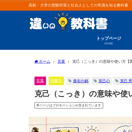
高校・大学の受験対策と社会人としての常識を知る教科書
トップページ
HOME
ホーム
言葉
克己（こっき）の意味や使い方【図解
言葉
語彙力
座右の銘
克己心
克己 
克己（こっき）の意味や使い
本ページはプロモーションが含まれています