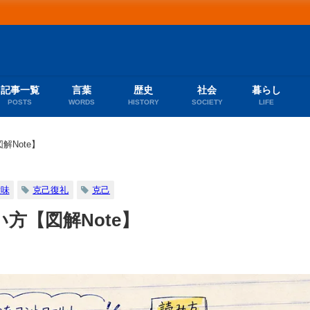
記事一覧
言葉
歴史
社会
暮らし
POSTS
WORDS
HISTORY
SOCIETY
LIFE
Note】
意味
克己復礼
克己
方【図解Note】