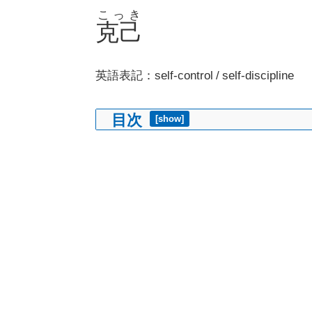
こっき
克己
英語表記：self-control / self-discipline
目次
[
show
]