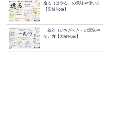
逸る（はやる）の意味や使い方
【図解Note】
一義的（いちぎてき）の意味や
使い方【図解Note】