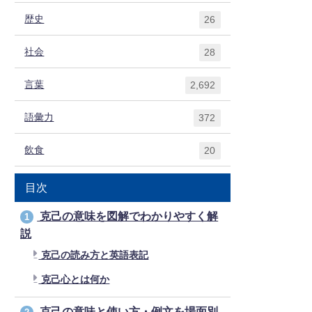
歴史
26
社会
28
言葉
2,692
語彙力
372
飲食
20
目次
克己の意味を図解でわかりやすく解
1
説
克己の読み方と英語表記
克己心とは何か
克己の意味と使い方・例文を場面別