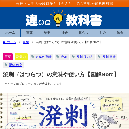
高校・大学の受験対策と社会人としての常識を知る教科書
ホーム
言葉
歴史
社会
暮らし
もの
飲食
ホーム
言葉
溌剌（はつらつ）の意味や使い方【図解Note】
言葉
語彙力
言葉の意味
溌剌
溌剌 使い方
溌剌 意味
溌剌 例文
溌剌（はつらつ）の意味や使い方【図解Note】
本ページはプロモーションが含まれています