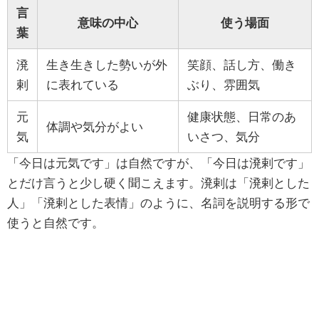
言
意味の中心
使う場面
葉
溌
生き生きした勢いが外
笑顔、話し方、働き
剌
に表れている
ぶり、雰囲気
元
健康状態、日常のあ
体調や気分がよい
気
いさつ、気分
「今日は元気です」は自然ですが、「今日は溌剌です」
とだけ言うと少し硬く聞こえます。溌剌は「溌剌とした
人」「溌剌とした表情」のように、名詞を説明する形で
使うと自然です。