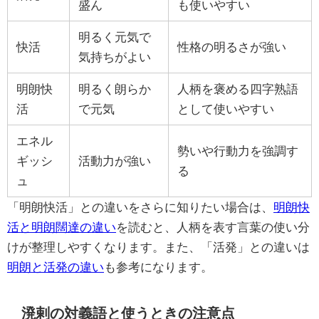
盛ん
も使いやすい
明るく元気で
快活
性格の明るさが強い
気持ちがよい
明朗快
明るく朗らか
人柄を褒める四字熟語
活
で元気
として使いやすい
エネル
勢いや行動力を強調す
ギッシ
活動力が強い
る
ュ
「明朗快活」との違いをさらに知りたい場合は、
明朗快
活と明朗闊達の違い
を読むと、人柄を表す言葉の使い分
けが整理しやすくなります。また、「活発」との違いは
明朗と活発の違い
も参考になります。
溌剌の対義語と使うときの注意点