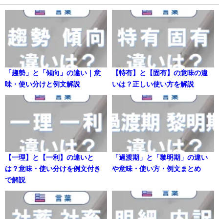
「趨勢」と「傾向」の違い｜意
【特有】と【固有】の意味の違
味・使い分けと例文解説
いは？正しい使い方を解説
【一理】と【一利】の違いと
「過渡期」と「黎明期」の違い
は？意味・使い分けを例文付き
や意味・使い方・例文まとめ
で解説