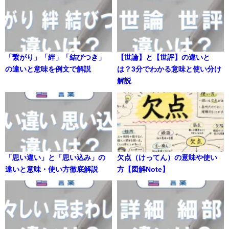
「繋がり」「絆」「結びつき」
【世論】と【世評】の違いと
の違いと意味を例文で解説
は？3分でわかる意味と使い分け
解説
「思い違い」と「思い込み」の
欠点（けってん）の意味や使い
違いと意味・使い方徹底解説
方【図解Note】