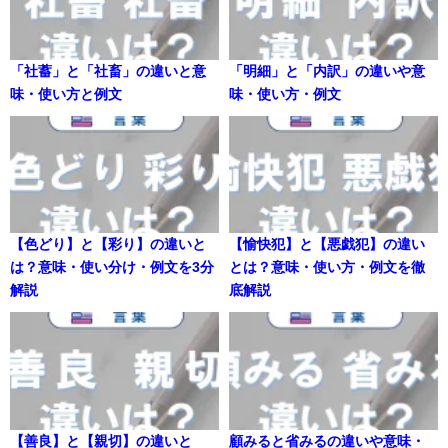
「社蓄」と「社畜」の違いと意
「明細」と「内訳」の違いや意
味・使い方と例文
味・使い方・例文
【色どり】と【彩り】の違いと
【愉快犯】と【悪戯犯】の違い
は？意味・使い分け・例文を3分
とは？意味・使い方・例文を徹
解説
底解説
【善良】と【親切】の違いと
顧みると省みるの違いや意味・