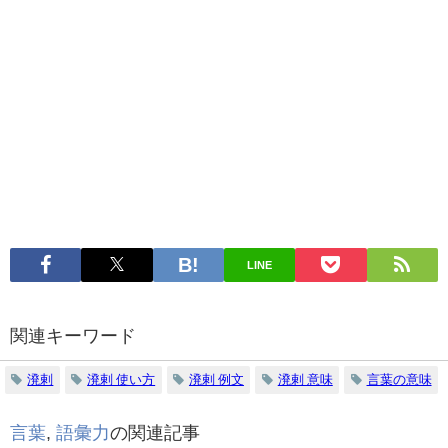
LINE
関連キーワード
溌剌
溌剌 使い方
溌剌 例文
溌剌 意味
言葉の意味
言葉
,
語彙力
の関連記事