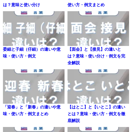
は？意味と使い分け
使い方・例文まとめ
委細と子細（仔細）の違いや意
【面会】と【接見】の違いと
味・使い方・例文
は？意味・使い分け・例文を完
全解説
「迎春」と「新春」の違いや意
【はとこ】と【いとこ】の違い
味・使い方・例文まとめ
とは？意味・使い方・例文を徹
底解説