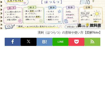
溌剌（はつらつ）の意味や使い方【図解Note】
LINE