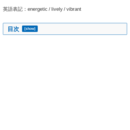
英語表記：energetic / lively / vibrant
目次
[
show
]