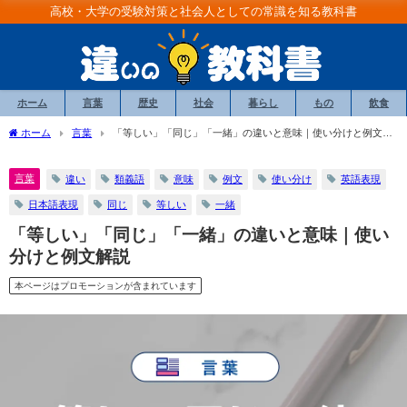
高校・大学の受験対策と社会人としての常識を知る教科書
ホーム
言葉
歴史
社会
暮らし
もの
飲食
ホーム
言葉
「等しい」「同じ」「一緒」の違いと意味｜使い分けと例文解
説
言葉
違い
類義語
意味
例文
使い分け
英語表現
日本語表現
同じ
等しい
一緒
「等しい」「同じ」「一緒」の違いと意味｜使い
分けと例文解説
本ページはプロモーションが含まれています