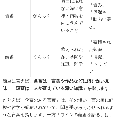
表面に現れ
「含み」
ない深い意
「奥深さ」
含蓄
がんちく
味・内容を
「味わい深
内に含んで
さ」
いること
「蓄積され
蓄えられた
た知識」
蘊蓄
うんちく
深い学問や
「博識」
知識・雑学
「トリビ
ア」
簡単に言えば、
含蓄は「言葉や作品などに潜む深い意
味」
、
蘊蓄は「人が蓄えている深い知識」
を指します。
たとえば「含蓄のある言葉」は、その短い一言の裏に経
験や哲学が凝縮されていて、聞き手が考えさせられるよ
うな言葉を指します。一方「ワインの蘊蓄を語る」は、