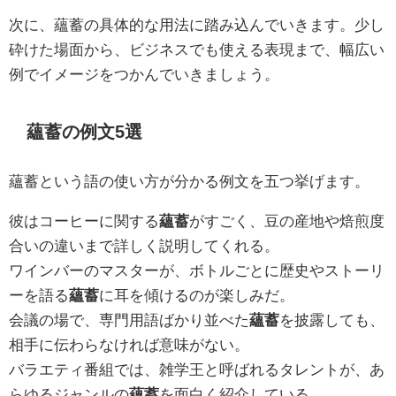
次に、蘊蓄の具体的な用法に踏み込んでいきます。少し
砕けた場面から、ビジネスでも使える表現まで、幅広い
例でイメージをつかんでいきましょう。
蘊蓄の例文5選
蘊蓄という語の使い方が分かる例文を五つ挙げます。
彼はコーヒーに関する
蘊蓄
がすごく、豆の産地や焙煎度
合いの違いまで詳しく説明してくれる。
ワインバーのマスターが、ボトルごとに歴史やストーリ
ーを語る
蘊蓄
に耳を傾けるのが楽しみだ。
会議の場で、専門用語ばかり並べた
蘊蓄
を披露しても、
相手に伝わらなければ意味がない。
バラエティ番組では、雑学王と呼ばれるタレントが、あ
らゆるジャンルの
蘊蓄
を面白く紹介している。