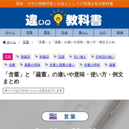
高校・大学の受験対策と社会人としての常識を知る教科書
ホーム
言葉
歴史
社会
暮らし
もの
飲食
ホーム
言葉
「含蓄」と「蘊蓄」の違いや意味・使い方・例文まとめ
言葉
類義語
対義語
語源
言い換え
日本語の違い
含蓄
蘊蓄の意味
含蓄と蘊蓄の違い
含蓄の意味
蘊蓄
「含蓄」と「蘊蓄」の違いや意味・使い方・例文
まとめ
本ページはプロモーションが含まれています