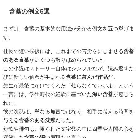
含蓄の例文5選
まずは、含蓄の基本的な用法が分かる例文を五つ挙げま
す。
社長の短い挨拶には、これまでの苦労をにじませる
含蓄
のある言葉
がいくつも散りばめられていた。
この小説はストーリー自体はシンプルだが、読み返すた
びに新しい解釈が生まれる
含蓄に富んだ作品
だ。
先生が最後にかけてくれた「焦らなくていいよ」という
一言には、学生時代の経験に基づいた
深い含蓄
が感じら
れた。
彼の沈黙は、単なる無言ではなく、相手に考える時間を
与える
含蓄のある沈黙
だった。
短歌や俳句は、限られた文字数の中に四季や人間の心を
凝縮した
含蓄の深い表現
だと言える。