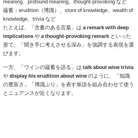
meaning、profound meaning、thought-provoking など
蘊蓄：erudition（博識）、store of knowledge、wealth of
knowledge、trivia など
たとえば、「含蓄のある言葉」は
a remark with deep
implications
や
a thought-provoking remark
といった
形で、「聞き手に考えさせる深み」を強調する表現を選
びます。
一方、「ワインの蘊蓄を語る」は
talk about wine trivia
や
display his erudition about wine
のように、「知識
の豊富さ」「博識ぶり」を表す単語を組み合わせて使う
とニュアンスが近くなります。