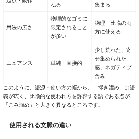
起点・動作
ねる
集まる
物理的なゴミに
物理・比喩の両
用法の広さ
限定されること
方に使える
が多い
少し荒れた、寄
せ集められた
ニュアンス
単純・直接的
感、ネガティブ
含み
このように、語源・使い方の幅から、「掃き溜め」は語
義が広く、比喩的な使われ方を許容する語である点が、
「ごみ溜め」と大きく異なるところです。
使用される文脈の違い