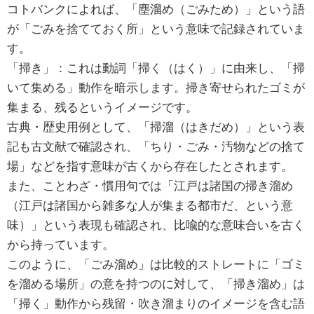
コトバンクによれば、「塵溜め（ごみため）」という語
が「ごみを捨てておく所」という意味で記録されていま
す。
「掃き」：これは動詞「掃く（はく）」に由来し、「掃
いて集める」動作を暗示します。掃き寄せられたゴミが
集まる、残るというイメージです。
古典・歴史用例として、「掃溜（はきだめ）」という表
記も古文献で確認され、「ちり・ごみ・汚物などの捨て
場」などを指す意味が古くから存在したとされます。
また、ことわざ・慣用句では「江戸は諸国の掃き溜め
（江戸は諸国から雑多な人が集まる都市だ、という意
味）」という表現も確認され、比喩的な意味合いを古く
から持っています。
このように、「ごみ溜め」は比較的ストレートに「ゴミ
を溜める場所」の意を持つのに対して、「掃き溜め」は
「掃く」動作から残留・吹き溜まりのイメージを含む語