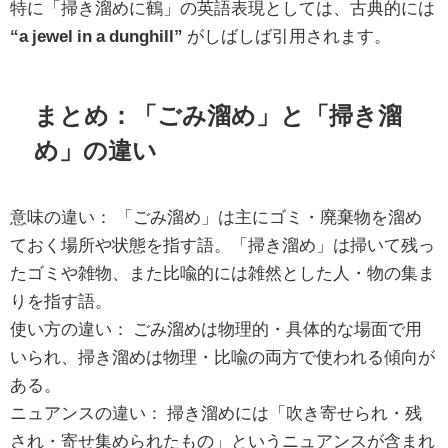
特に「掃き溜めに鶴」の英語表現としては、古典的には
“a jewel in a dunghill”
がしばしば引用されます。
まとめ：「ごみ溜め」と「掃き溜
め」の違い
意味の違い： 「ごみ溜め」は主にゴミ・廃棄物を溜め
ておく場所や状態を指す語。「掃き溜め」は掃いて残っ
たゴミや雑物、また比喩的には雑然とした人・物の集ま
りを指す語。
使い方の違い： ごみ溜めは物理的・具体的な場面で用
いられ、掃き溜めは物理・比喩の両方で使われる傾向が
ある。
ニュアンスの違い： 掃き溜めには「吹き寄せられ・残
され・寄せ集められたもの」というニュアンスが含まれ