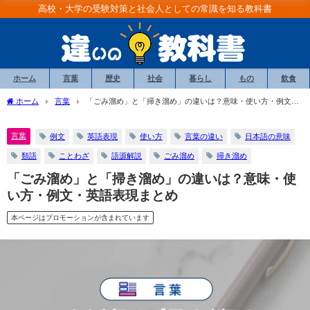
高校・大学の受験対策と社会人としての常識を知る教科書
ホーム
言葉
歴史
社会
暮らし
もの
飲食
ホーム
言葉
「ごみ溜め」と「掃き溜め」の違いは？意味・使い方・例文・
英語表現まとめ
言葉
例文
英語表現
使い方
言葉の違い
日本語の意味
類語
ことわざ
語源解説
ごみ溜め
掃き溜め
「ごみ溜め」と「掃き溜め」の違いは？意味・使
い方・例文・英語表現まとめ
本ページはプロモーションが含まれています