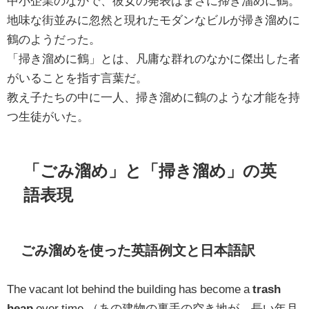
中小企業のなかで、彼女の発表はまさに掃き溜めに鶴。
地味な街並みに忽然と現れたモダンなビルが掃き溜めに
鶴のようだった。
「掃き溜めに鶴」とは、凡庸な群れのなかに傑出した者
がいることを指す言葉だ。
教え子たちの中に一人、掃き溜めに鶴のような才能を持
つ生徒がいた。
「ごみ溜め」と「掃き溜め」の英
語表現
ごみ溜めを使った英語例文と日本語訳
The vacant lot behind the building has become a
trash
heap
over time.（あの建物の裏手の空き地が、長い年月