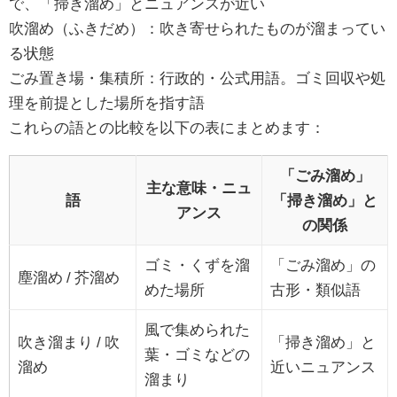
で、「掃き溜め」とニュアンスが近い
吹溜め（ふきだめ）：吹き寄せられたものが溜まってい
る状態
ごみ置き場・集積所：行政的・公式用語。ゴミ回収や処
理を前提とした場所を指す語
これらの語との比較を以下の表にまとめます：
「ごみ溜め」
主な意味・ニュ
語
「掃き溜め」と
アンス
の関係
ゴミ・くずを溜
「ごみ溜め」の
塵溜め / 芥溜め
めた場所
古形・類似語
風で集められた
吹き溜まり / 吹
「掃き溜め」と
葉・ゴミなどの
溜め
近いニュアンス
溜まり