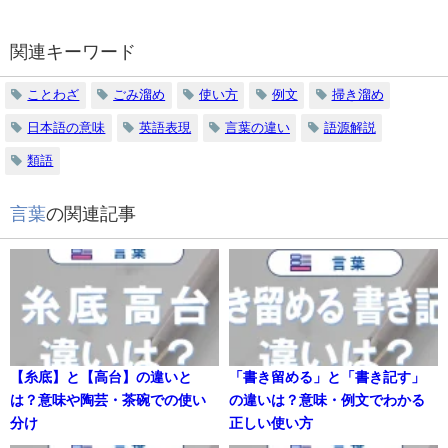
関連キーワード
ことわざ
ごみ溜め
使い方
例文
掃き溜め
日本語の意味
英語表現
言葉の違い
語源解説
類語
言葉
の関連記事
【糸底】と【高台】の違いと
「書き留める」と「書き記す」
は？意味や陶芸・茶碗での使い
の違いは？意味・例文でわかる
分け
正しい使い方