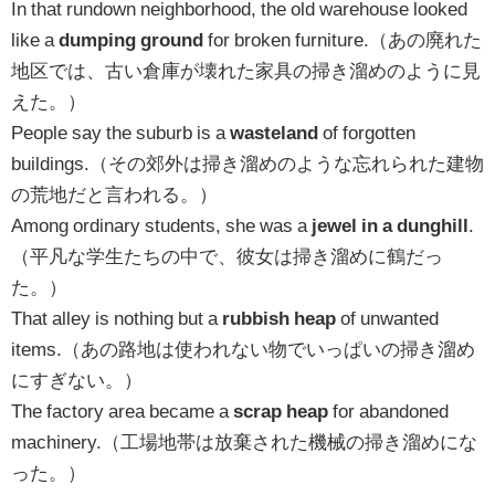
In that rundown neighborhood, the old warehouse looked
like a
dumping ground
for broken furniture.（あの廃れた
地区では、古い倉庫が壊れた家具の掃き溜めのように見
えた。）
People say the suburb is a
wasteland
of forgotten
buildings.（その郊外は掃き溜めのような忘れられた建物
の荒地だと言われる。）
Among ordinary students, she was a
jewel in a dunghill
.
（平凡な学生たちの中で、彼女は掃き溜めに鶴だっ
た。）
That alley is nothing but a
rubbish heap
of unwanted
items.（あの路地は使われない物でいっぱいの掃き溜め
にすぎない。）
The factory area became a
scrap heap
for abandoned
machinery.（工場地帯は放棄された機械の掃き溜めにな
った。）