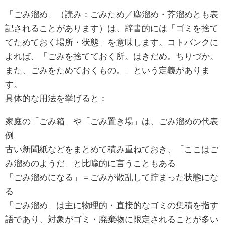
「ごみ溜め」（読み：ごみため／塵溜め・芥溜めとも表
記されることがあります）は、辞書的には「ゴミを捨て
てためておく場所・状態」を意味します。コトバンクに
よれば、「ごみを捨てておく所。はきだめ。ちりづか。
また、ごみをためておくもの。」という定義がありま
す。
具体的な用法を挙げると：
家庭の「ごみ箱」や「ごみ置き場」は、ごみ溜めの代表
例
古い新聞紙などをまとめて積み重ねておき、「ここはご
み溜めのようだ」と比喩的に言うこともある
「ごみ溜めになる」＝ごみが散乱して貯まった状態にな
る
「ごみ溜め」は主に物理的・直接的なゴミの集積を指す
語であり、対象がゴミ・廃棄物に限定されることが多い