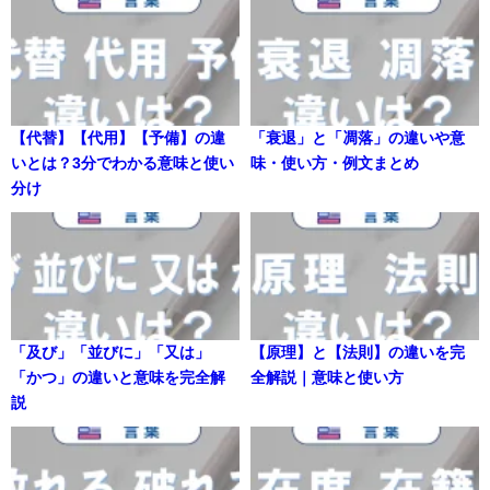
【代替】【代用】【予備】の違
「衰退」と「凋落」の違いや意
いとは？3分でわかる意味と使い
味・使い方・例文まとめ
分け
「及び」「並びに」「又は」
【原理】と【法則】の違いを完
「かつ」の違いと意味を完全解
全解説｜意味と使い方
説