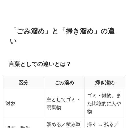
「ごみ溜め」と「掃き溜め」の違
い
言葉としての違いとは？
区分
ごみ溜め
掃き溜め
ゴミ・雑物、ま
主としてゴミ・
対象
た比喩的に人や
廃棄物
物
溜める／積み重
掃く → 残る／