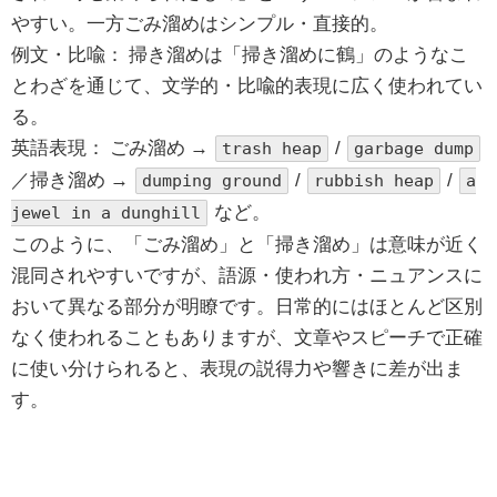
やすい。一方ごみ溜めはシンプル・直接的。
例文・比喩： 掃き溜めは「掃き溜めに鶴」のようなこ
とわざを通じて、文学的・比喩的表現に広く使われてい
る。
英語表現： ごみ溜め →
/
trash heap
garbage dump
／掃き溜め →
/
/
dumping ground
rubbish heap
a
など。
jewel in a dunghill
このように、「ごみ溜め」と「掃き溜め」は意味が近く
混同されやすいですが、語源・使われ方・ニュアンスに
おいて異なる部分が明瞭です。日常的にはほとんど区別
なく使われることもありますが、文章やスピーチで正確
に使い分けられると、表現の説得力や響きに差が出ま
す。