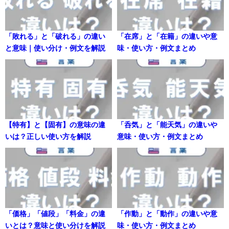
「敗れる」と「破れる」の違い
「在席」と「在籍」の違いや意
と意味｜使い分け・例文を解説
味・使い方・例文まとめ
【特有】と【固有】の意味の違
「呑気」と「能天気」の違いや
いは？正しい使い方を解説
意味・使い方・例文まとめ
「価格」「値段」「料金」の違
「作動」と「動作」の違いや意
いとは？意味と使い分けを解説
味・使い方・例文まとめ