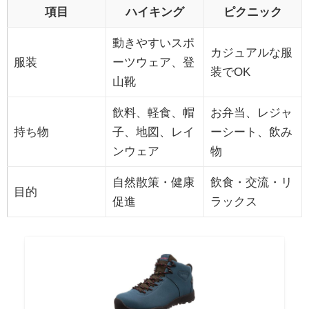
項目
ハイキング
ピクニック
動きやすいスポ
カジュアルな服
服装
ーツウェア、登
装でOK
山靴
飲料、軽食、帽
お弁当、レジャ
持ち物
子、地図、レイ
ーシート、飲み
ンウェア
物
自然散策・健康
飲食・交流・リ
目的
促進
ラックス