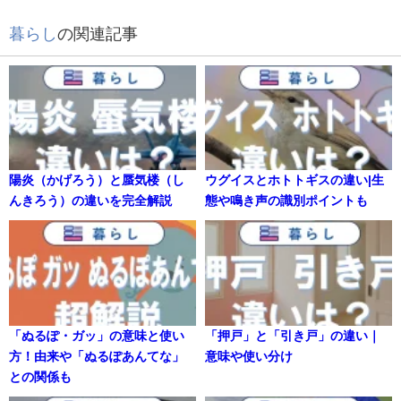
暮らし
の関連記事
陽炎（かげろう）と蜃気楼（し
ウグイスとホトトギスの違い|生
んきろう）の違いを完全解説
態や鳴き声の識別ポイントも
「ぬるぽ・ガッ」の意味と使い
「押戸」と「引き戸」の違い｜
方！由来や「ぬるぽあんてな」
意味や使い分け
との関係も