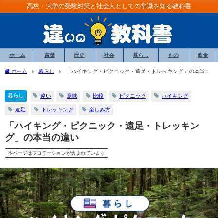
高校・大学の受験対策と社会人としての常識を知る教科書
ホーム
言葉
歴史
社会
暮らし
もの
飲食
ホーム
暮らし
「ハイキング・ピクニック・遠足・トレッキング」の本当の
違い
暮らし
違い
意味
比較
ピクニック
ハイキング
遠足
トレッキング
楽しみ方
「ハイキング・ピクニック・遠足・トレッキン
グ」の本当の違い
本ページはプロモーションが含まれています