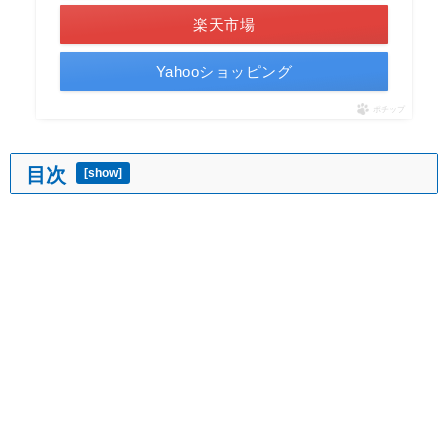
楽天市場
Yahooショッピング
ポチップ
目次
[
show
]