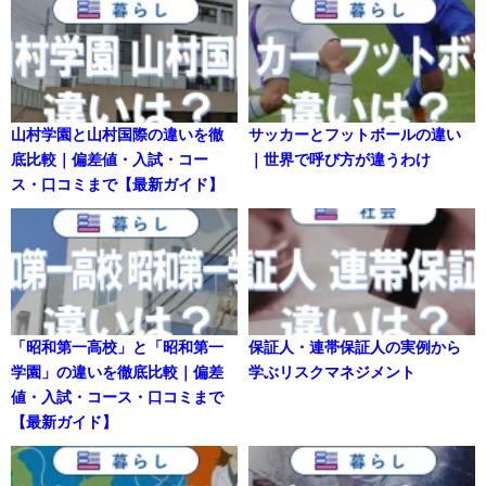
山村学園と山村国際の違いを徹
サッカーとフットボールの違い
底比較｜偏差値・入試・コー
｜世界で呼び方が違うわけ
ス・口コミまで【最新ガイド】
「昭和第一高校」と「昭和第一
保証人・連帯保証人の実例から
学園」の違いを徹底比較｜偏差
学ぶリスクマネジメント
値・入試・コース・口コミまで
【最新ガイド】