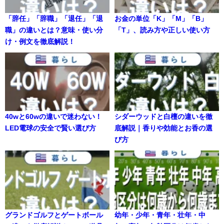
「辞任」「辞職」「退任」「退
お金の単位「K」「M」「B」
職」の違いとは？意味・使い分
「T」、読み方や正しい使い方
け・例文を徹底解説！
40wと60wの違いで迷わない！
シダーウッドと白檀の違いを徹
LED電球の安全で賢い選び方
底解説｜香りや効能とお香の選
び方
グランドゴルフとゲートボール
幼年・少年・青年・壮年・中