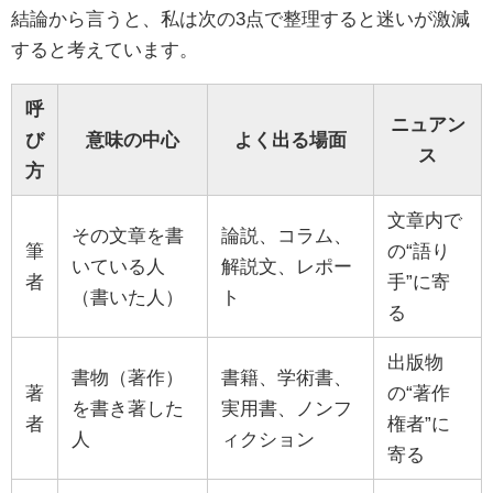
結論から言うと、私は次の3点で整理すると迷いが激減
すると考えています。
呼
ニュアン
び
意味の中心
よく出る場面
ス
方
文章内で
その文章を書
論説、コラム、
筆
の“語り
いている人
解説文、レポー
者
手”に寄
（書いた人）
ト
る
出版物
書物（著作）
書籍、学術書、
著
の“著作
を書き著した
実用書、ノンフ
者
権者”に
人
ィクション
寄る