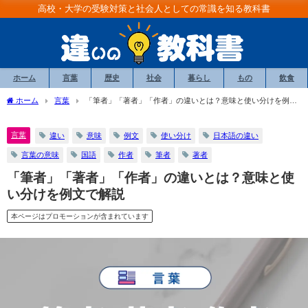
高校・大学の受験対策と社会人としての常識を知る教科書
ホーム
言葉
歴史
社会
暮らし
もの
飲食
ホーム
言葉
「筆者」「著者」「作者」の違いとは？意味と使い分けを例文
で解説
言葉
違い
意味
例文
使い分け
日本語の違い
言葉の意味
国語
作者
筆者
著者
「筆者」「著者」「作者」の違いとは？意味と使
い分けを例文で解説
本ページはプロモーションが含まれています