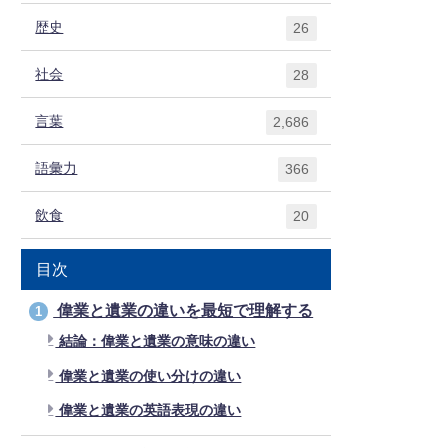
歴史
26
社会
28
言葉
2,686
語彙力
366
飲食
20
目次
偉業と遺業の違いを最短で理解する
1
結論：偉業と遺業の意味の違い
偉業と遺業の使い分けの違い
偉業と遺業の英語表現の違い