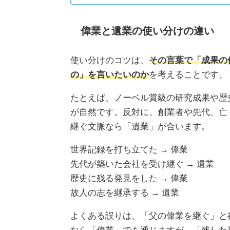
偉業と遺業の使い分けの違い
使い分けのコツは、
その言葉で「成果の
の」を言いたいのか
を考えることです。
たとえば、ノーベル賞級の研究成果や歴
が自然です。反対に、創業者や先代、亡
継ぐ文脈なら「遺業」が合います。
世界記録を打ち立てた → 偉業
先代が築いた会社を受け継ぐ → 遺業
歴史に残る発見をした → 偉業
故人の志を継承する → 遺業
よくある誤りは、「父の偉業を継ぐ」と
なら「偉業」でも通じますが、「残した