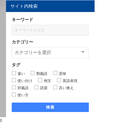
サイト内検索
キーワード
カテゴリー
タグ
違い
類義語
意味
使い分け
例文
英語表現
対義語
語源
言い換え
使い方
検索
説