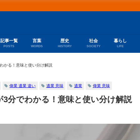
記事一覧
言葉
歴史
社会
暮らし
POSTS
WORDS
HISTORY
SOCIETY
LIFE
でわかる！意味と使い分け解説
偉業 遺業 違い
遺業 意味
遺業
偉業 意味
が3分でわかる！意味と使い分け解説