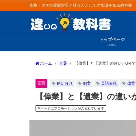
高校・大学の受験対策と社会人としての常識を知る教科書
トップページ
HOME
ホーム
言葉
【偉業】と【遺業】の違いが3分
言葉
使い分け
例文
英語表現
偉業
【偉業】と【遺業】の違い
本ページはプロモーションが含まれています