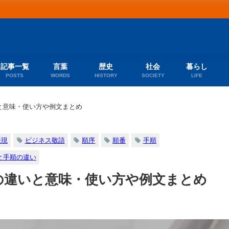
記事一覧
言葉
歴史
社会
暮らし
POSTS
WORDS
HISTORY
SOCIETY
LIFE
と意味・使い方や例文まとめ
表現
ビジネス敬語
順序
順番
手順
と手順の違い
の違いと意味・使い方や例文まとめ