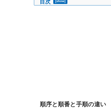
目次
[
show
]
順序と順番と手順の違い