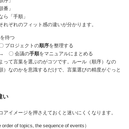
順序」
順番」
なら「手順」
それぞれのフィット感の違いが分かります。
を待つ
〇 プロジェクトの
順序
を整理する
→ 〇 会議の
手順
をマニュアルにまとめる
よって言葉を選ぶのがコツです。ルール（順序）なの
順）なのかを意識するだけで、言葉選びの精度がぐっと
違い
コアイメージを押さえておくと迷いにくくなります。
rder of topics, the sequence of events）