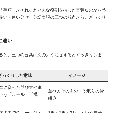
「手順」がそれぞれどんな役割を持った言葉なのかを整
違い・使い分け・英語表現の三つの観点から、ざっくり
の違い
ると、三つの言葉は次のように捉えるとすっきりしま
ざっくりした意味
イメージ
準に従った並び方や進
並べ方そのもの・段取りの骨
いう「ルール」「構
組み
序の中での「一つひと
1番・2番・3番…という自分