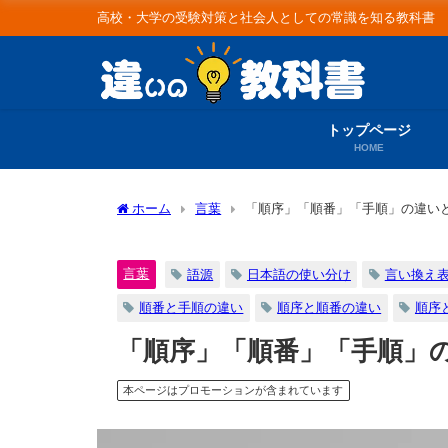
高校・大学の受験対策と社会人としての常識を知る教科書
トップページ
HOME
ホーム
言葉
「順序」「順番」「手順」の違い
言葉
語源
日本語の使い分け
言い換え
順番と手順の違い
順序と順番の違い
順序
「順序」「順番」「手順」
本ページはプロモーションが含まれています