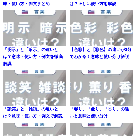
味・使い方・例文まとめ
は？正しい使い方を解説
「明示」と「暗示」の違いと
【色彩】と【彩色】の違いが3分
は？意味・使い方・例文を徹底
でわかる！意味と使い分け解説
解説
「談笑」と「雑談」の違いと
「馨り」「薫り」「香り」の違
は？意味・使い方・例文で解説
いと意味と使い分け