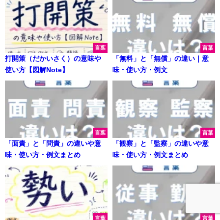
言葉
言葉
打開策（だかいさく）の意味や
「無料」と「無償」の違い｜意
使い方【図解Note】
味・使い方・例文
言葉
言葉
「面責」と「問責」の違いや意
「観察」と「監察」の違いや意
味・使い方・例文まとめ
味・使い方・例文まとめ
言葉
言葉