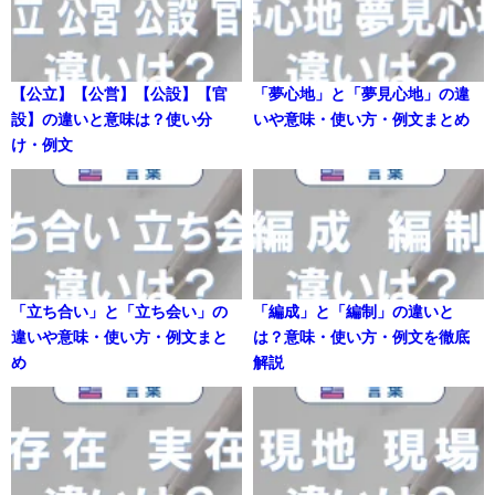
【公立】【公営】【公設】【官
「夢心地」と「夢見心地」の違
設】の違いと意味は？使い分
いや意味・使い方・例文まとめ
け・例文
「立ち合い」と「立ち会い」の
「編成」と「編制」の違いと
違いや意味・使い方・例文まと
は？意味・使い方・例文を徹底
め
解説