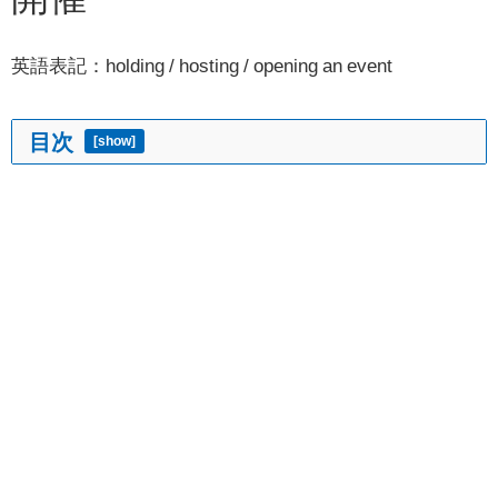
英語表記：holding / hosting / opening an event
目次
[
show
]