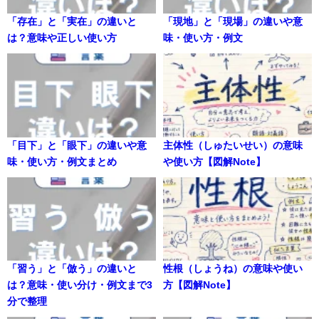
「存在」と「実在」の違いと
「現地」と「現場」の違いや意
は？意味や正しい使い方
味・使い方・例文
「目下」と「眼下」の違いや意
主体性（しゅたいせい）の意味
味・使い方・例文まとめ
や使い方【図解Note】
「習う」と「倣う」の違いと
性根（しょうね）の意味や使い
は？意味・使い分け・例文まで3
方【図解Note】
分で整理