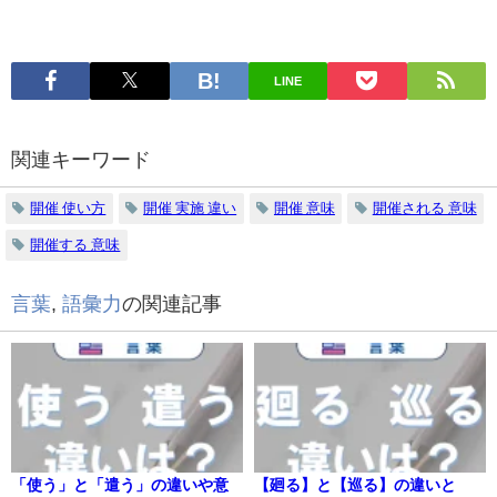
LINE
関連キーワード
開催 使い方
開催 実施 違い
開催 意味
開催される 意味
開催する 意味
言葉
,
語彙力
の関連記事
「使う」と「遣う」の違いや意
【廻る】と【巡る】の違いと