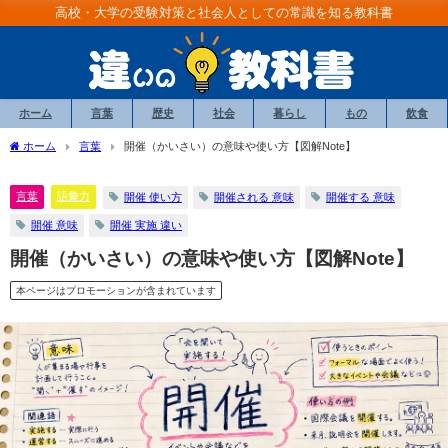
高校・大学の受験対策と社会人としての常識を知る教科書
ホーム
言葉
歴史
社会
暮らし
もの
飲食
ホーム
言葉
開催（かいさい）の意味や使い方【図解Note】
言葉
語彙力
開催 使い方
開催される 意味
開催する 意味
開催 意味
開催 実施 違い
開催（かいさい）の意味や使い方【図解Note】
本ページはプロモーションが含まれています