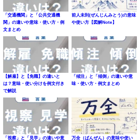
「交通機関」と「公共交通機
前人未到(ぜんじんみとう)の意味
関」の違いや意味・使い方・例
や使い方【図解Note】
文まとめ
【解雇】と【免職】の違いと
「傾注」と「傾倒」の違いや意
は？意味・使い分けを例文付き
味・使い方・例文まとめ
で解説
「視察」と「見学」の違いや意
万全（ばんぜん）の意味や使い