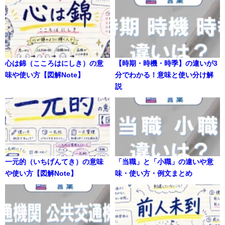
心は錦（こころはにしき）の意
【時期・時機・時季】の違いが3
味や使い方【図解Note】
分でわかる！意味と使い分け解
説
一元的（いちげんてき）の意味
「当職」と「小職」の違いや意
や使い方【図解Note】
味・使い方・例文まとめ