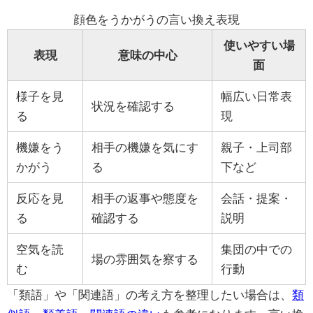
顔色をうかがうの言い換え表現
使いやすい場
表現
意味の中心
面
様子を見
幅広い日常表
状況を確認する
る
現
機嫌をう
相手の機嫌を気にす
親子・上司部
かがう
る
下など
反応を見
相手の返事や態度を
会話・提案・
る
確認する
説明
空気を読
集団の中での
場の雰囲気を察する
む
行動
「類語」や「関連語」の考え方を整理したい場合は、
類