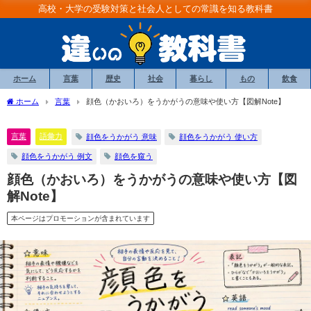
高校・大学の受験対策と社会人としての常識を知る教科書
ホーム
言葉
歴史
社会
暮らし
もの
飲食
ホーム
言葉
顔色（かおいろ）をうかがうの意味や使い方【図解Note】
言葉
語彙力
顔色をうかがう 意味
顔色をうかがう 使い方
顔色をうかがう 例文
顔色を窺う
顔色（かおいろ）をうかがうの意味や使い方【図
解Note】
本ページはプロモーションが含まれています