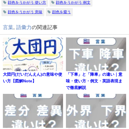
顔色をうかがう 使い方
顔色をうかがう 例文
顔色をうかがう 意味
顔色を窺う
言葉
,
語彙力
の関連記事
大団円(だいだんえん)の意味や使
「下車」と「降車」の違い｜意
い方【図解Note】
味・使い方・例文・英語表現ま
で徹底解説