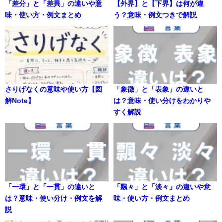
「差分」と「差異」の違いや意
【外界】と【下界】は何が違
味・使い方・例文まとめ
う？意味・例文つきで解説
さりげなくの意味や使い方【図
「象徴」と「表象」の違いと
解Note】
は？意味・使い分けをわかりや
すく解説
「一環」と「一貫」の違いと
「飄々」と「淡々」の違いや意
は？意味・使い分け・例文を解
味・使い方・例文まとめ
説