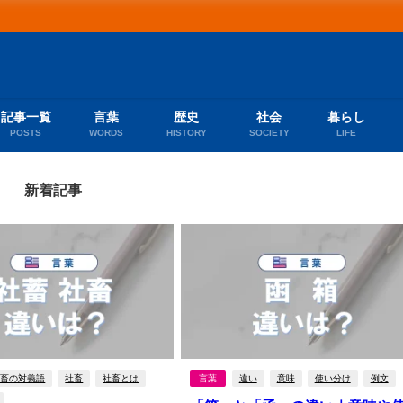
記事一覧
言葉
歴史
社会
暮らし
POSTS
WORDS
HISTORY
SOCIETY
LIFE
新着記事
社畜の対義語
社畜
社畜とは
言葉
違い
意味
使い分け
例文