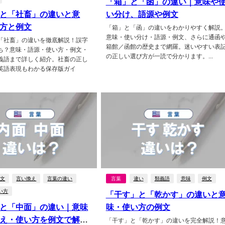
「箱」と「函」の違い｜意味や
と「社畜」の違いと意
い分け、語源や例文
方と例文
「箱」と「函」の違いをわかりやすく解説
意味・使い分け・語源・例文、さらに通函
「社畜」の違いを徹底解説！誤字
箱館／函館の歴史まで網羅。迷いやすい表
ち？意味・語源・使い方・例文・
の正しい選び方が一読で分かります。...
義語まで詳しく紹介。社畜の正し
英語表現もわかる保存版ガイ
例文
言い換え
言葉の違い
言葉
違い
類義語
意味
例文
い方
「干す」と「乾かす」の違いと
と「中面」の違い｜意味
味・使い方の例文
え・使い方を例文で解
「干す」と「乾かす」の違いを完全解説！