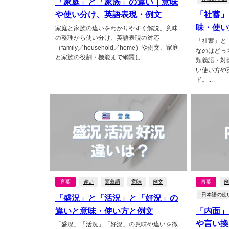
「家庭」と「家族」の違い｜意味
や使い分け、英語表現・例文
「社蓄」
味・使い
家庭と家族の違いをわかりやすく解説。意味
の整理から使い分け、英語表現の対応
「社蓄」と
（family／household／home）や例文、家庭
なのはどっ
と家族の役割・機能まで網羅し...
類義語・対
い使い方や
ド。...
言葉
違い
類義語
意味
例文
言葉
日本語の使
「盛況」と「活況」と「好況」の
違いと意味・使い方と例文
「内面」
や言い換
「盛況」「活況」「好況」の意味や違いを徹