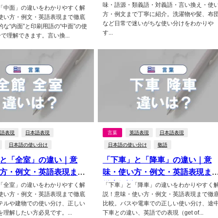
味・語源・類義語・対義語・言い換え・使
「中面」の違いをわかりやすく解
方・例文まで丁寧に紹介。洗濯物や髪、布
使い方・例文・英語表現まで徹底
など日常で迷いがちな使い分けをわかりや
な“内面”と印刷用語の“中面”の使
す...
で理解できます。言い換...
英語表現
日本語表現
言葉
英語表現
日本語表現
日本語の使い分け
日本語の使い分け
敬語
と「全室」の違い｜意
「下車」と「降車」の違い｜意
方・例文・英語表現まと
味・使い方・例文・英語表現ま
徹底解説
「全室」の違いをわかりやすく解
「下車」と「降車」の違いをわかりやすく
使い方・例文・英語表現まで徹底
説！意味・使い方・例文・英語表現まで徹
テルや建物での使い分け、正しい
比較。バスや電車での正しい使い分け、途
理解したい方必見です。...
下車との違い、英語での表現（get of...