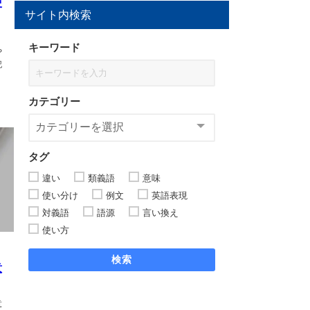
使
サイト内検索
。
キーワード
や
記
カテゴリー
タグ
違い
類義語
意味
使い分け
例文
英語表現
対義語
語源
言い換え
使い方
検索
意
意