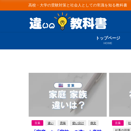
高校・大学の受験対策と社会人としての常識を知る教科書
トップページ
HOME
言葉
違い
意味
使い分け
例文
言葉
社畜の語源