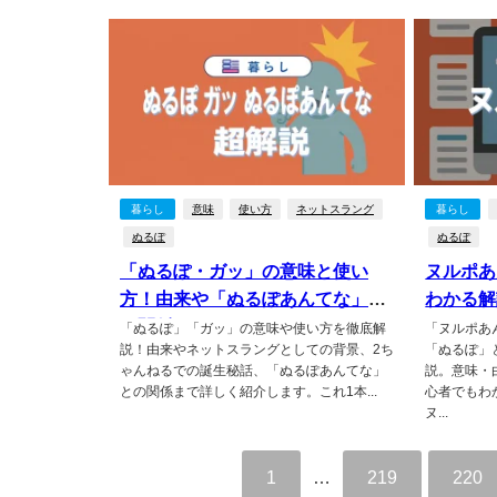
暮らし
意味
使い方
ネットスラング
暮らし
ぬるぽ
ぬるぽ
「ぬるぽ・ガッ」の意味と使い
ヌルポあ
方！由来や「ぬるぽあんてな」と
わかる解
の関係も
「ぬるぽ」「ガッ」の意味や使い方を徹底解
「ヌルポあ
説！由来やネットスラングとしての背景、2ち
「ぬるぽ」
ゃんねるでの誕生秘話、「ぬるぽあんてな」
説。意味・
との関係まで詳しく紹介します。これ1本...
心者でもわ
ヌ...
1
…
219
220