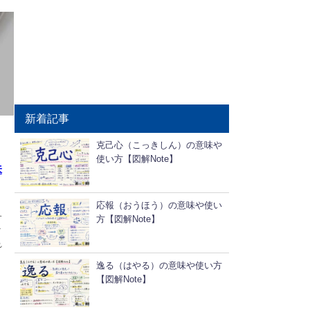
新着記事
克己心（こっきしん）の意味や
使い方【図解Note】
味
応報（おうほう）の意味や使い
す
方【図解Note】
メ
れ
逸る（はやる）の意味や使い方
【図解Note】