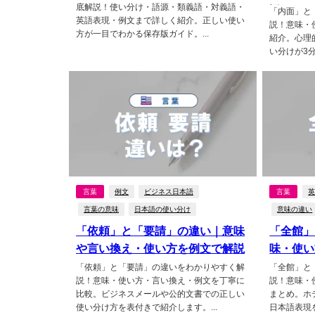
底解説！使い分け・語源・類義語・対義語・
説！
「内面」と
英語表現・例文まで詳しく紹介。正しい使い
説！意味・
方が一目でわかる保存版ガイド。...
紹介。心理的
い分けが3分
言葉
例文
ビジネス日本語
言葉
言葉の意味
日本語の使い分け
意味の違い
「依頼」と「要請」の違い｜意味
「全館」
や言い換え・使い方を例文で解説
味・使い
め
「依頼」と「要請」の違いをわかりやすく解
「全館」と
説！意味・使い方・言い換え・例文を丁寧に
説！意味・
比較。ビジネスメールや公的文書での正しい
まとめ。ホ
使い分け方を表付きで紹介します。...
日本語表現を