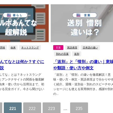
意味
由来
ネットスラング
言葉
英語表現
日本語の違い
別れの言葉
送別
んてなとは何か？すぐに
「送別」と「惜別」の違い｜意
説
や類語・使い方や例文
んてな」とは？ネットスラング
「送別」と「惜別」の違いを徹底解説！意
とアンテナサイトの関係を徹底解
味・使い方・例文・英語表現まで分かりや
由来・使い方から活用法まで、初
く紹介。退職・送別会・別れのスピーチや
かる完全ガイド。今さら聞けない
ッセージにも使える実用例付き。感謝や別
の...
221
222
223
…
235