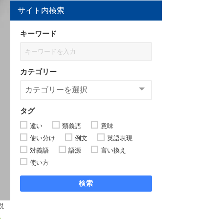
サイト内検索
キーワード
カテゴリー
タグ
違い
類義語
意味
使い分け
例文
英語表現
対義語
語源
言い換え
使い方
検索
説