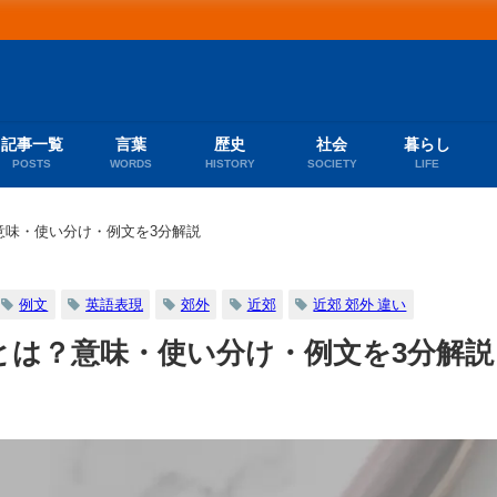
記事一覧
言葉
歴史
社会
暮らし
POSTS
WORDS
HISTORY
SOCIETY
LIFE
意味・使い分け・例文を3分解説
例文
英語表現
郊外
近郊
近郊 郊外 違い
とは？意味・使い分け・例文を3分解説