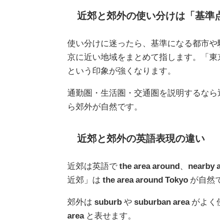
近郊と郊外の使い分けは「基準
使い分けに迷ったら、基準になる都市や
京に近い地域をまとめて指します。「東
という印象が強くなります。
通勤圏・生活圏・交通圏を説明するなら
ら郊外が自然です。
近郊と郊外の英語表現の違い
近郊は英語で
the area around
、
nearby 
近郊」は
the area around Tokyo
が自然
郊外は
suburb
や
suburban area
がよく
area
と表せます。