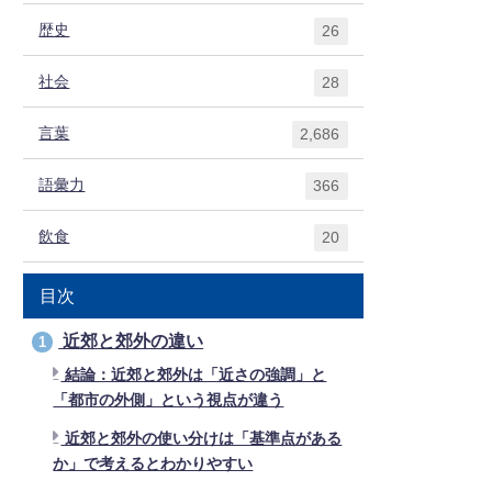
歴史
26
社会
28
言葉
2,686
語彙力
366
飲食
20
目次
近郊と郊外の違い
1
結論：近郊と郊外は「近さの強調」と
「都市の外側」という視点が違う
近郊と郊外の使い分けは「基準点がある
か」で考えるとわかりやすい