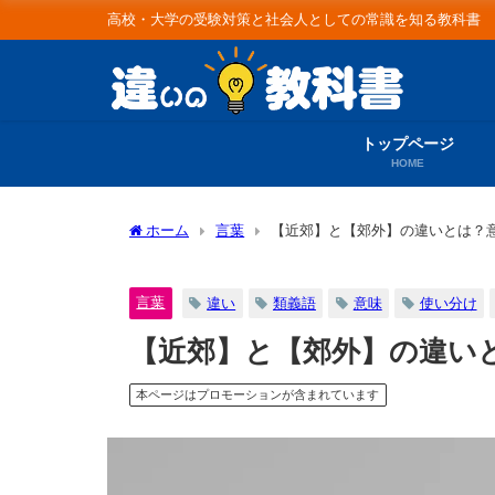
高校・大学の受験対策と社会人としての常識を知る教科書
トップページ
HOME
ホーム
言葉
【近郊】と【郊外】の違いとは？
言葉
違い
類義語
意味
使い分け
【近郊】と【郊外】の違い
本ページはプロモーションが含まれています