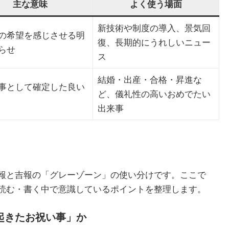
主な意味
よく使う場面
新技術や制度の導入、景気回
の希望を感じさせる明
復、長期的にうれしいニュー
らせ
ス
結婚・出産・合格・昇進な
事として確定した良い
ど、儀礼性の高いおめでたい
出来事
報と吉報の「グレーゾーン」の使い分けです。ここで
読む・書く中で意識しているポイントを整理します。
起きたお祝い事」か