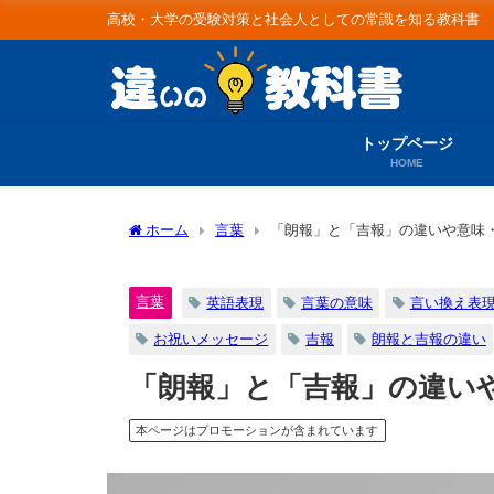
高校・大学の受験対策と社会人としての常識を知る教科書
トップページ
HOME
ホーム
言葉
「朗報」と「吉報」の違いや意味
言葉
英語表現
言葉の意味
言い換え表
お祝いメッセージ
吉報
朗報と吉報の違い
「朗報」と「吉報」の違い
本ページはプロモーションが含まれています