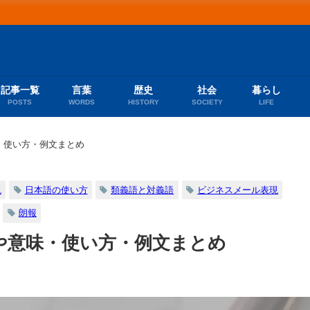
記事一覧
言葉
歴史
社会
暮らし
POSTS
WORDS
HISTORY
SOCIETY
LIFE
・使い方・例文まとめ
現
日本語の使い方
類義語と対義語
ビジネスメール表現
朗報
や意味・使い方・例文まとめ