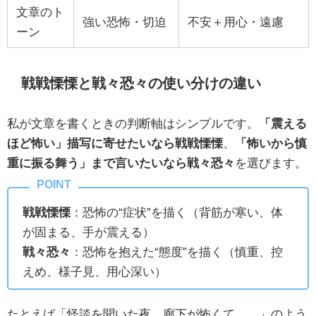
文章のト
強い恐怖・切迫
不安＋用心・遠慮
ーン
戦戦慄慄と戦々恐々の使い分けの違い
私が文章を書くときの判断軸はシンプルです。
「震える
ほど怖い」描写に寄せたいなら戦戦慄慄
、
「怖いから慎
重に振る舞う」まで言いたいなら戦々恐々
を選びます。
戦戦慄慄
：恐怖の“症状”を描く（背筋が寒い、体
が固まる、手が震える）
戦々恐々
：恐怖を抱えた“態度”を描く（慎重、控
えめ、様子見、用心深い）
たとえば「怪談を聞いた夜、廊下が怖くて……」のよう