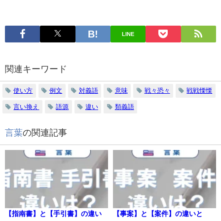
LINE
関連キーワード
使い方
例文
対義語
意味
戦々恐々
戦戦慄慄
言い換え
語源
違い
類義語
言葉
の関連記事
【指南書】と【手引書】の違い
【事案】と【案件】の違いと