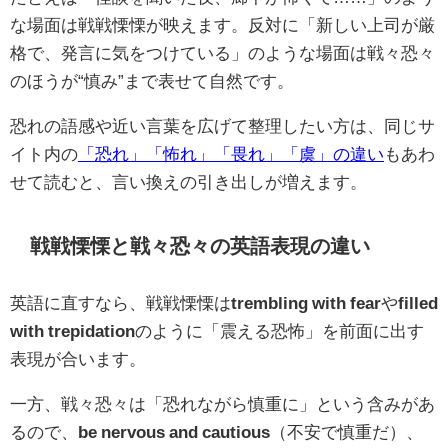
な場面は戦戦慄慄が映えます。反対に「新しい上司が厳
格で、発言に気をつけている」のような場面は戦々恐々
のほうが“慎み”まで表せて自然です。
恐れの語感や近い言葉を広げて整理したい方は、同じサ
イト内の
「恐れ」「怖れ」「畏れ」「虞」の違い
もあわ
せて読むと、言い換えの引き出しが増えます。
戦戦慄慄と戦々恐々の英語表現の違い
英語に直すなら、戦戦慄慄は
trembling with fear
や
filled
with trepidation
のように「震える恐怖」を前面に出す
表現が合います。
一方、戦々恐々は「恐れながら慎重に」という含みがあ
るので、
be nervous and cautious
（不安で慎重だ）、