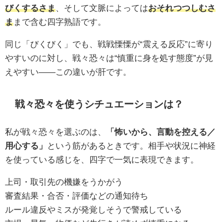
びくするさま
、そして文脈によっては
おそれつつしむさ
ま
まで含む四字熟語です。
同じ「びくびく」でも、戦戦慄慄が“震える反応”に寄り
やすいのに対し、戦々恐々は“慎重に身を処す態度”が見
えやすい——この違いが肝です。
戦々恐々を使うシチュエーションは？
私が戦々恐々を選ぶのは、
「怖いから、言動を控える／
用心する」
という筋があるときです。相手や状況に神経
を使っている感じを、四字で一気に表現できます。
上司・取引先の機嫌をうかがう
審査結果・合否・評価などの通知待ち
ルール違反やミスが発覚しそうで警戒している