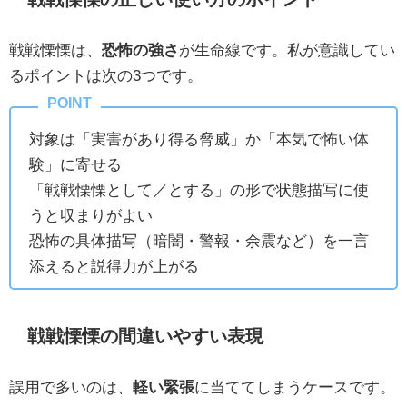
戦戦慄慄は、
恐怖の強さ
が生命線です。私が意識してい
るポイントは次の3つです。
対象は「実害があり得る脅威」か「本気で怖い体
験」に寄せる
「戦戦慄慄として／とする」の形で状態描写に使
うと収まりがよい
恐怖の具体描写（暗闇・警報・余震など）を一言
添えると説得力が上がる
戦戦慄慄の間違いやすい表現
誤用で多いのは、
軽い緊張
に当ててしまうケースです。