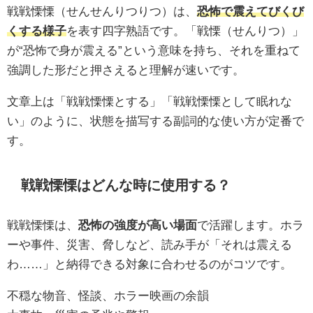
戦戦慄慄（せんせんりつりつ）は、
恐怖で震えてびくび
くする様子
を表す四字熟語です。「戦慄（せんりつ）」
が“恐怖で身が震える”という意味を持ち、それを重ねて
強調した形だと押さえると理解が速いです。
文章上は「戦戦慄慄とする」「戦戦慄慄として眠れな
い」のように、状態を描写する副詞的な使い方が定番で
す。
戦戦慄慄はどんな時に使用する？
戦戦慄慄は、
恐怖の強度が高い場面
で活躍します。ホラ
ーや事件、災害、脅しなど、読み手が「それは震える
わ……」と納得できる対象に合わせるのがコツです。
不穏な物音、怪談、ホラー映画の余韻