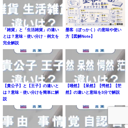
「雑貨」と「生活雑貨」の違い
墨客（ぼっかく）の意味や使い
とは？意味・使い分け・例文を
方【図解Note】
完全解説
【貴公子】と【王子】の違いと
【唖然】【呆然】【愕然】【茫
は？意味・使い分けを簡単に解
然】の違いと意味を3分で解説
説