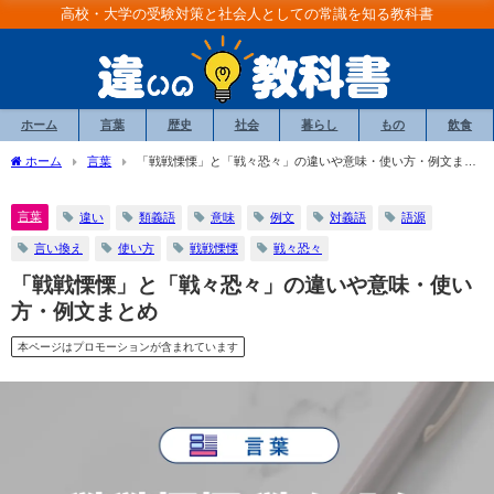
高校・大学の受験対策と社会人としての常識を知る教科書
ホーム
言葉
歴史
社会
暮らし
もの
飲食
ホーム
言葉
「戦戦慄慄」と「戦々恐々」の違いや意味・使い方・例文まと
め
言葉
違い
類義語
意味
例文
対義語
語源
言い換え
使い方
戦戦慄慄
戦々恐々
「戦戦慄慄」と「戦々恐々」の違いや意味・使い
方・例文まとめ
本ページはプロモーションが含まれています