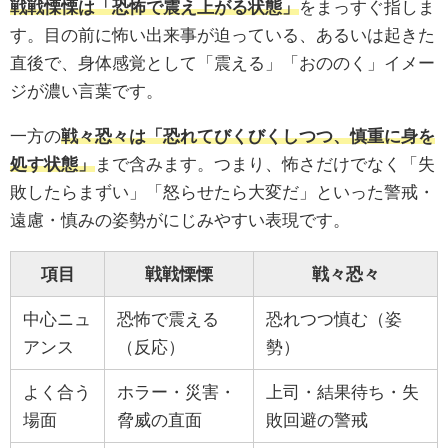
戦戦慄慄は「恐怖で震え上がる状態」
をまっすぐ指しま
す。目の前に怖い出来事が迫っている、あるいは起きた
直後で、身体感覚として「震える」「おののく」イメー
ジが濃い言葉です。
一方の
戦々恐々は「恐れてびくびくしつつ、慎重に身を
処す状態」
まで含みます。つまり、怖さだけでなく「失
敗したらまずい」「怒らせたら大変だ」といった警戒・
遠慮・慎みの姿勢がにじみやすい表現です。
項目
戦戦慄慄
戦々恐々
中心ニュ
恐怖で震える
恐れつつ慎む（姿
アンス
（反応）
勢）
よく合う
ホラー・災害・
上司・結果待ち・失
場面
脅威の直面
敗回避の警戒