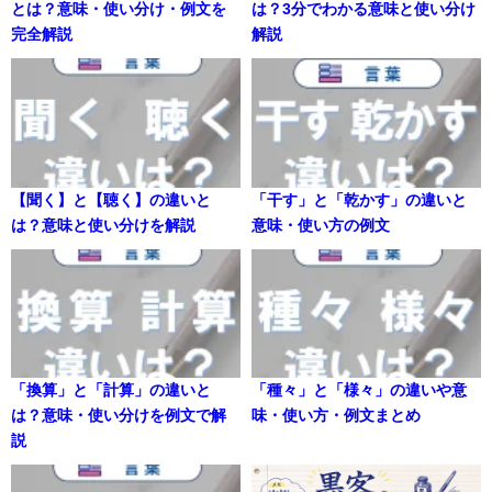
とは？意味・使い分け・例文を
は？3分でわかる意味と使い分け
完全解説
解説
【聞く】と【聴く】の違いと
「干す」と「乾かす」の違いと
は？意味と使い分けを解説
意味・使い方の例文
「換算」と「計算」の違いと
「種々」と「様々」の違いや意
は？意味・使い分けを例文で解
味・使い方・例文まとめ
説