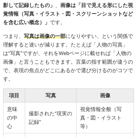
影して記録したもの」
、
画像は「目で見える形にした視
覚情報（写真・イラスト・図・スクリーンショットなど
を含む広い概念）」
です。
つまり、
写真は画像の一部
になりやすい、という関係で
理解すると迷いが減ります。たとえば「人物の写真」
は“写真”ですが、それをWebページに載せれば「人物の
画像」と言うこともできます。言葉の指す範囲が違うの
で、表現の焦点がどこにあるかで選び分けるのがコツで
す。
項目
写真
画像
意味
視覚情報全般（写
撮影された“現実の
の中
真・図・イラスト
記録”
心
等）