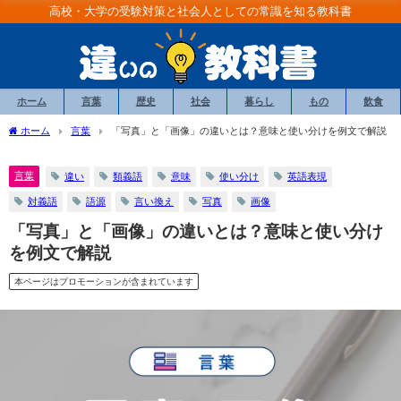
高校・大学の受験対策と社会人としての常識を知る教科書
ホーム
言葉
歴史
社会
暮らし
もの
飲食
ホーム
言葉
「写真」と「画像」の違いとは？意味と使い分けを例文で解説
言葉
違い
類義語
意味
使い分け
英語表現
対義語
語源
言い換え
写真
画像
「写真」と「画像」の違いとは？意味と使い分け
を例文で解説
本ページはプロモーションが含まれています