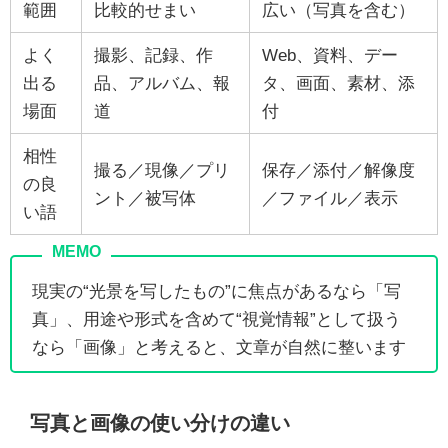
範囲
比較的せまい
広い（写真を含む）
よく
撮影、記録、作
Web、資料、デー
出る
品、アルバム、報
タ、画面、素材、添
場面
道
付
相性
撮る／現像／プリ
保存／添付／解像度
の良
ント／被写体
／ファイル／表示
い語
現実の“光景を写したもの”に焦点があるなら「写
真」、用途や形式を含めて“視覚情報”として扱う
なら「画像」と考えると、文章が自然に整います
写真と画像の使い分けの違い