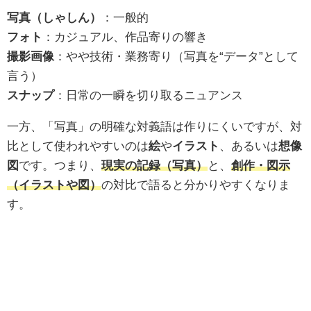
写真（しゃしん）
：一般的
フォト
：カジュアル、作品寄りの響き
撮影画像
：やや技術・業務寄り（写真を“データ”として
言う）
スナップ
：日常の一瞬を切り取るニュアンス
一方、「写真」の明確な対義語は作りにくいですが、対
比として使われやすいのは
絵
や
イラスト
、あるいは
想像
図
です。つまり、
現実の記録（写真）
と、
創作・図示
（イラストや図）
の対比で語ると分かりやすくなりま
す。