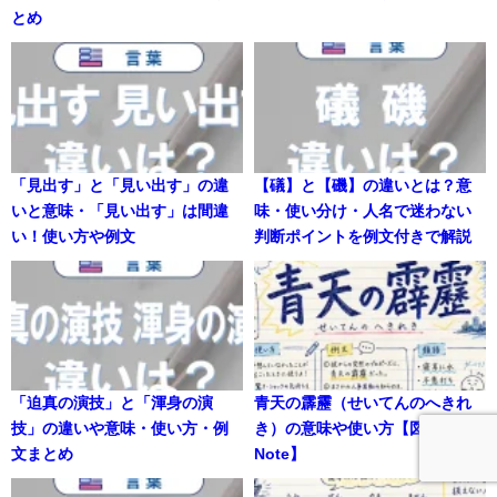
とめ
「見出す」と「見い出す」の違
【礒】と【磯】の違いとは？意
いと意味・「見い出す」は間違
味・使い分け・人名で迷わない
い！使い方や例文
判断ポイントを例文付きで解説
「迫真の演技」と「渾身の演
青天の霹靂（せいてんのへきれ
技」の違いや意味・使い方・例
き）の意味や使い方【図解
文まとめ
Note】