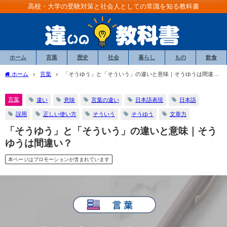
高校・大学の受験対策と社会人としての常識を知る教科書
ホーム
言葉
歴史
社会
暮らし
もの
飲食
ホーム
言葉
「そうゆう」と「そういう」の違いと意味｜そうゆうは間違
い？
言葉
違い
意味
言葉の違い
日本語表現
日本語
誤用
正しい使い方
そういう
そうゆう
文章力
「そうゆう」と「そういう」の違いと意味｜そう
ゆうは間違い？
本ページはプロモーションが含まれています