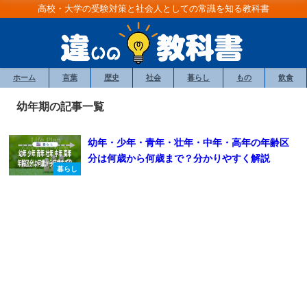
高校・大学の受験対策と社会人としての常識を知る教科書
ホーム
言葉
歴史
社会
暮らし
もの
飲食
幼年期の記事一覧
幼年・少年・青年・壮年・中年・高年の年齢区
分は何歳から何歳まで？分かりやすく解説
暮らし