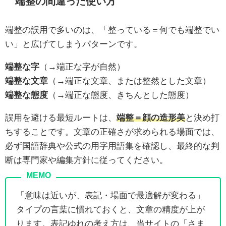
端整の間違った使い方
端整の誤用で多いのは、「整っている＝何でも端整でい
い」と広げてしまうパターンです。
端整な字
（→端正な字が自然）
端整な文章
（→端正な文章、または整然とした文章）
端整な態度
（→端正な態度、きちんとした態度）
誤用を避ける最短ルートは、
端整＝顔の造形美
と決め打
ちすることです。文章の正確さが求められる場面では、
必ず国語辞典や公式の用字用語集を確認し、最終的な判
断は専門家や編集方針に従ってください。
「意味は近いが、表記・場面で最適解が変わる」
タイプの言葉に慣れておくと、文章の精度が上が
ります。表記ゆれの考え方は、当サイトの「さま