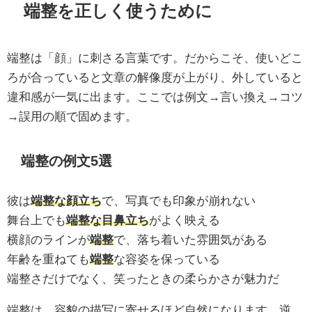
端整を正しく使うために
端整は「顔」に刺さる言葉です。だからこそ、使いどこ
ろが合っていると文章の解像度が上がり、外していると
違和感が一気に出ます。ここでは例文→言い換え→コツ
→誤用の順で固めます。
端整の例文5選
彼は
端整な顔立ち
で、写真でも印象が崩れない
舞台上でも
端整な目鼻立ち
がよく映える
横顔のラインが
端整
で、落ち着いた雰囲気がある
年齢を重ねても
端整
な容姿を保っている
端整さだけでなく、笑ったときの柔らかさが魅力だ
端整は、容貌の描写に寄せるほど自然になります。逆