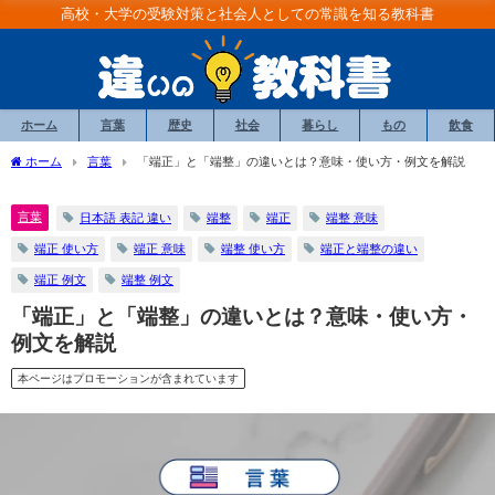
高校・大学の受験対策と社会人としての常識を知る教科書
ホーム
言葉
歴史
社会
暮らし
もの
飲食
ホーム
言葉
「端正」と「端整」の違いとは？意味・使い方・例文を解説
言葉
日本語 表記 違い
端整
端正
端整 意味
端正 使い方
端正 意味
端整 使い方
端正と端整の違い
端正 例文
端整 例文
「端正」と「端整」の違いとは？意味・使い方・
例文を解説
本ページはプロモーションが含まれています