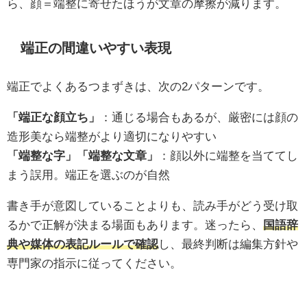
ら、顔＝端整に寄せたほうが文章の摩擦が減ります。
端正の間違いやすい表現
端正でよくあるつまずきは、次の2パターンです。
「端正な顔立ち」
：通じる場合もあるが、厳密には顔の
造形美なら端整がより適切になりやすい
「端整な字」「端整な文章」
：顔以外に端整を当ててし
まう誤用。端正を選ぶのが自然
書き手が意図していることよりも、読み手がどう受け取
るかで正解が決まる場面もあります。迷ったら、
国語辞
典や媒体の表記ルールで確認
し、最終判断は編集方針や
専門家の指示に従ってください。