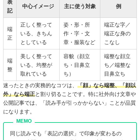
表
中心イメージ
主に使う対象
例
記
正しく整って
姿・形・所
端正な字／
端
いる、きちん
作・字・文
端正な身の
正
としている
章・服装など
こなし
美しく整って
容貌（顔立
端整な顔立
端
いる、均整が
ち・目鼻立
ち／端整な
整
取れている
ち）
目鼻立ち
迷ったときの実務的なコツは、
「顔」なら端整、「顔以
外」なら端正
と割り切ることです。特に社外向け文章や
公開記事では、「読み手が引っかからない」ことが品質
になります。
同じ読みでも「表記の選択」で印象が変わるの