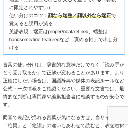
に限定されやすい）
使い分けのコツ：
顔なら端整／顔以外なら端正
で
覚えると誤用が減る
英語表現：端正はproper/neat/refined、端整は
handsome/fine-featuredなど「褒める軸」で出し分
ける
言葉の使い分けは、辞書的な意味だけでなく「読み手が
どう受け取るか」で正解が変わることがあります。より
正確にしたい場合は、国語辞典や媒体の表記ルールなど
公式・一次情報をご確認ください。重要な文書では、最
終的な判断は専門家や編集担当者に相談するのが安心で
す。
同音で表記が揺れる言葉が気になる方は、当サイトの
「絶賛」と「絶讃」の違いもあわせて読むと、表記選択