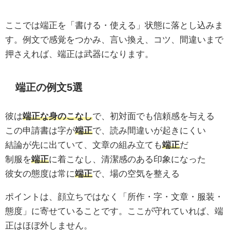
ここでは端正を「書ける・使える」状態に落とし込みま
す。例文で感覚をつかみ、言い換え、コツ、間違いまで
押さえれば、端正は武器になります。
端正の例文5選
彼は
端正な身のこなし
で、初対面でも信頼感を与える
この申請書は字が
端正
で、読み間違いが起きにくい
結論が先に出ていて、文章の組み立ても
端正
だ
制服を
端正
に着こなし、清潔感のある印象になった
彼女の態度は常に
端正
で、場の空気を整える
ポイントは、顔立ちではなく「所作・字・文章・服装・
態度」に寄せていることです。ここが守れていれば、端
正はほぼ外しません。