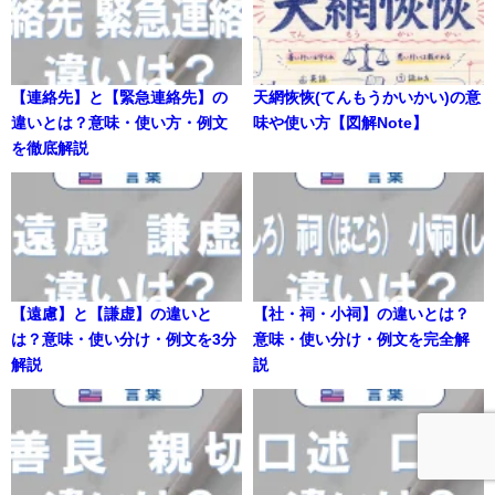
【連絡先】と【緊急連絡先】の
天網恢恢(てんもうかいかい)の意
違いとは？意味・使い方・例文
味や使い方【図解Note】
を徹底解説
【遠慮】と【謙虚】の違いと
【社・祠・小祠】の違いとは？
は？意味・使い分け・例文を3分
意味・使い分け・例文を完全解
解説
説