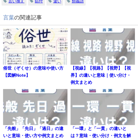
言い換え
貼付
違い
類義語
言葉
の関連記事
俗世（ぞくせ）の意味や使い方
【視線】【視路】【視野】【視
【図解Note】
界】の違いと意味｜使い分け・
例文まとめ
「先般」「先日」「過日」の違
「一環」と「一貫」の違いと
いと意味・使い方や例文まとめ
は？意味・使い分け・例文を解