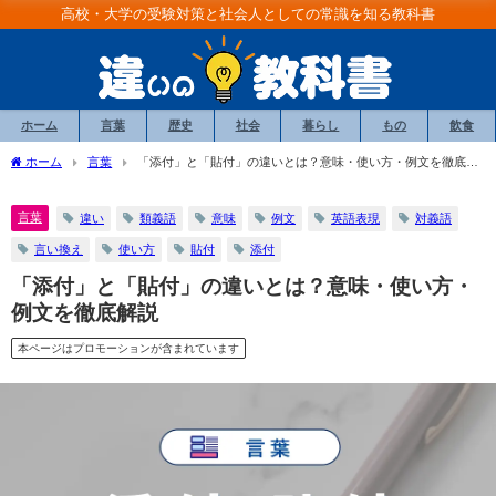
高校・大学の受験対策と社会人としての常識を知る教科書
ホーム
言葉
歴史
社会
暮らし
もの
飲食
ホーム
言葉
「添付」と「貼付」の違いとは？意味・使い方・例文を徹底解
説
言葉
違い
類義語
意味
例文
英語表現
対義語
言い換え
使い方
貼付
添付
「添付」と「貼付」の違いとは？意味・使い方・
例文を徹底解説
本ページはプロモーションが含まれています