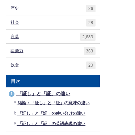
歴史
26
社会
28
言葉
2,683
語彙力
363
飲食
20
目次
「証し」と「証」の違い
1
結論：「証し」と「証」の意味の違い
「証し」と「証」の使い分けの違い
「証し」と「証」の英語表現の違い