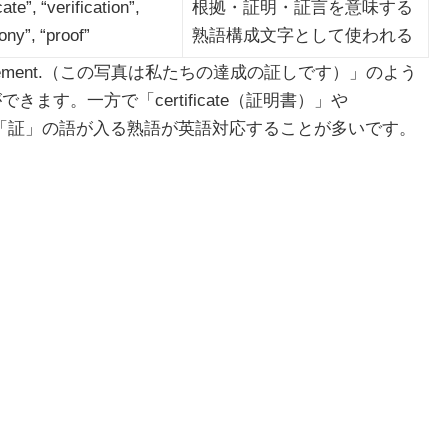
cate”, “verification”,
根拠・証明・証言を意味する
ony”, “proof”
熟語構成文字として使われる
our achievement.（この写真は私たちの達成の証しです）」のよう
できます。一方で「certificate（証明書）」や
た言葉には「証」の語が入る熟語が英語対応することが多いです。