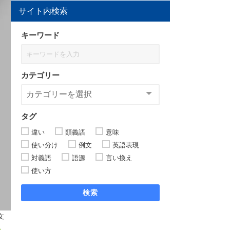
サイト内検索
キーワード
カテゴリー
タグ
違い
類義語
意味
使い分け
例文
英語表現
対義語
語源
言い換え
使い方
検索
文