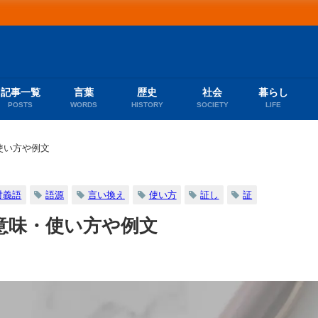
記事一覧
言葉
歴史
社会
暮らし
POSTS
WORDS
HISTORY
SOCIETY
LIFE
使い方や例文
対義語
語源
言い換え
使い方
証し
証
意味・使い方や例文