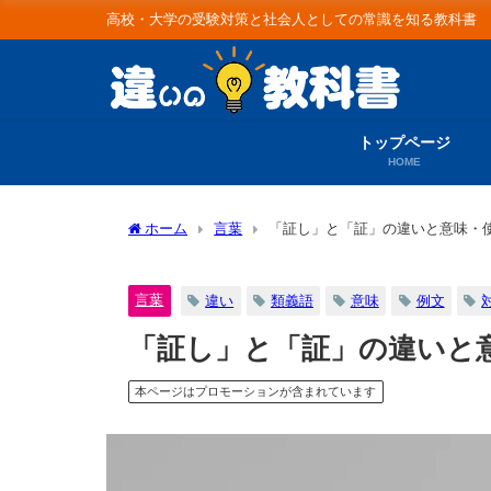
高校・大学の受験対策と社会人としての常識を知る教科書
トップページ
HOME
ホーム
言葉
「証し」と「証」の違いと意味・
言葉
違い
類義語
意味
例文
「証し」と「証」の違いと
本ページはプロモーションが含まれています