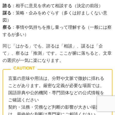
諮る
：相手に意見を求めて相談する（決定の前段）
謀る
：策略・企みをめぐらす（多くは好ましくない意
図）
察る
：事情や気持ちを推し量って理解する（一般には察
するが多い）
同じ「はかる」でも、諮るは「相談」、謀るは「企
て」、察るは「推測」です。ここが腑に落ちると、文章
の選択が一気に楽になります。
言葉の意味や用法は、分野や文脈で微妙に揺れる
ことがあります。厳密な定義が必要な場面では、
国語辞典や公的機関・専門団体などの公式情報を
ご確認ください
契約・法務・労務など判断の影響が大きい場面で
は、最終的な判断は専門家にご相談ください