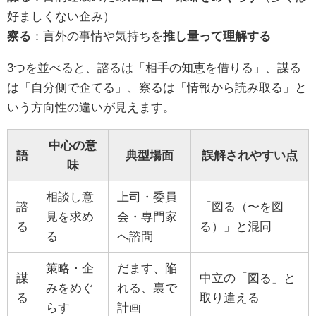
好ましくない企み）
察る
：言外の事情や気持ちを
推し量って理解する
3つを並べると、諮るは「相手の知恵を借りる」、謀る
は「自分側で企てる」、察るは「情報から読み取る」と
いう方向性の違いが見えます。
中心の意
語
典型場面
誤解されやすい点
味
相談し意
上司・委員
諮
「図る（〜を図
見を求め
会・専門家
る
る）」と混同
る
へ諮問
策略・企
だます、陥
謀
中立の「図る」と
みをめぐ
れる、裏で
る
取り違える
らす
計画