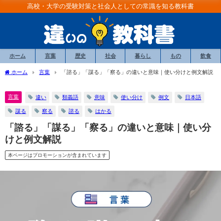
高校・大学の受験対策と社会人としての常識を知る教科書
ホーム
言葉
歴史
社会
暮らし
もの
飲食
ホーム
言葉
「諮る」「謀る」「察る」の違いと意味｜使い分けと例文解説
言葉
違い
類義語
意味
使い分け
例文
日本語
謀る
察る
諮る
はかる
「諮る」「謀る」「察る」の違いと意味｜使い分
けと例文解説
本ページはプロモーションが含まれています