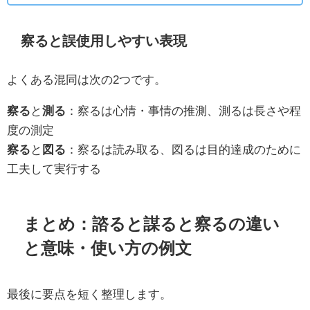
察ると誤使用しやすい表現
よくある混同は次の2つです。
察る
と
測る
：察るは心情・事情の推測、測るは長さや程
度の測定
察る
と
図る
：察るは読み取る、図るは目的達成のために
工夫して実行する
まとめ：諮ると謀ると察るの違い
と意味・使い方の例文
最後に要点を短く整理します。