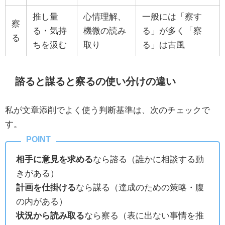
推し量
心情理解、
一般には「察す
察
る・気持
機微の読み
る」が多く「察
る
ちを汲む
取り
る」は古風
諮ると謀ると察るの使い分けの違い
私が文章添削でよく使う判断基準は、次のチェックで
す。
相手に意見を求める
なら諮る（誰かに相談する動
きがある）
計画を仕掛ける
なら謀る（達成のための策略・腹
の内がある）
状況から読み取る
なら察る（表に出ない事情を推