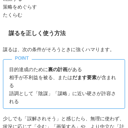
策略をめぐらす
たくらむ
謀るを正しく使う方法
謀るは、次の条件がそろうときに強くハマります。
目的達成のために
裏の計画
がある
相手が不利益を被る、または
だます要素
が含まれ
る
語調として「陰謀」「謀略」に近い硬さが許容さ
れる
少しでも「誤解されそう」と感じたら、無理に使わず、
状況に応じて「企む」「画策する」や、より中立な「計