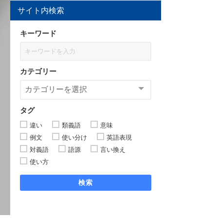
サイト内検索
キーワード
カテゴリー
タグ
違い
類義語
意味
例文
使い分け
英語表現
対義語
語源
言い換え
使い方
検索