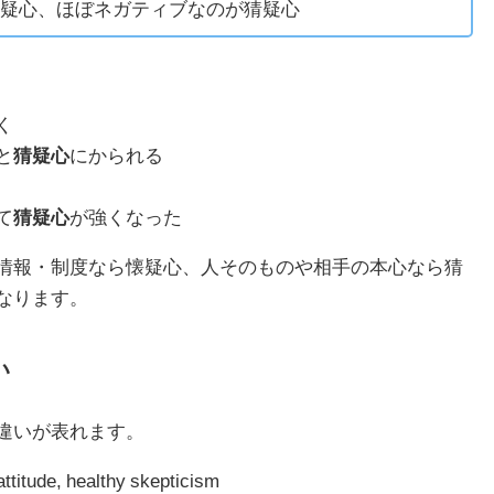
疑心、ほぼネガティブなのが猜疑心
く
と
猜疑心
にかられる
て
猜疑心
が強くなった
情報・制度なら懐疑心、人そのものや相手の本心なら猜
なります。
い
違いが表れます。
attitude, healthy skepticism