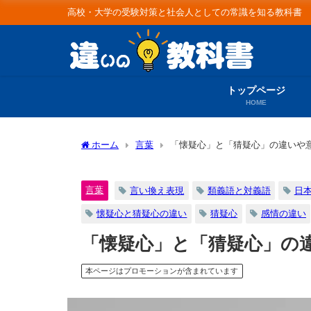
高校・大学の受験対策と社会人としての常識を知る教科書
トップページ
HOME
ホーム
言葉
「懐疑心」と「猜疑心」の違いや
言葉
言い換え表現
類義語と対義語
日
懐疑心と猜疑心の違い
猜疑心
感情の違い
「懐疑心」と「猜疑心」の
本ページはプロモーションが含まれています