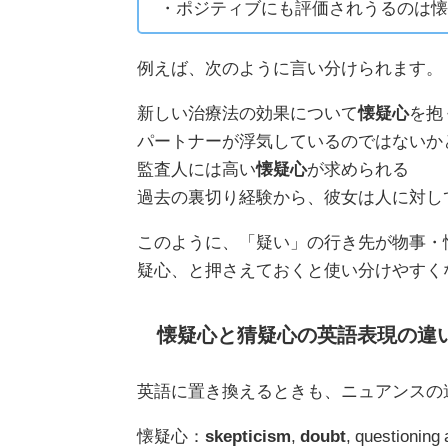
・ポジティブにも評価されうるのは懐
例えば、次のように言い分けられます。
新しい治療法の効果について
懐疑心
を抱
パートナーが浮気しているのではないか
監査人には高い
懐疑心
が求められる
過去の裏切り経験から、彼女は人に対し
このように、「疑い」の行き先が物事・
疑心、と押さえておくと使い分けやすく
懐疑心と猜疑心の英語表現の違
英語に置き換えるときも、ニュアンスの
懐疑心：
skepticism
,
doubt
, questioning 