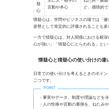
主に人・相手の
ねたみ・嫉妬
疑
言動や本心
ど、感情的で
心
懐疑心は、学問やビジネスの場では「健
姿勢として肯定的に評価されることも多
一方で猜疑心は、対人関係における根深
心が強い」「猜疑心にとらわれる」とい
懐疑心と猜疑心の使い分けの違
日常での使い分けを考えるときのポイン
二つです。
・事実やデータ、制度や理論などを冷
・人の性格や言動の裏側を、ねたみや