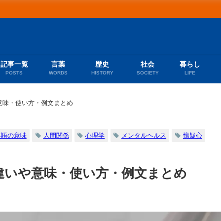
記事一覧
言葉
歴史
社会
暮らし
POSTS
WORDS
HISTORY
SOCIETY
LIFE
意味・使い方・例文まとめ
本語の意味
人間関係
心理学
メンタルヘルス
懐疑心
違いや意味・使い方・例文まとめ