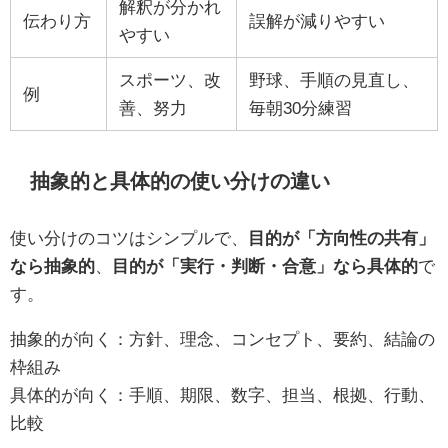
解釈が分かれ
伝わり方
誤解が減りやすい
やすい
スポーツ、改
野球、手順の見直し、
例
善、努力
毎朝30分練習
抽象的と具体的の使い分けの違い
使い分けのコツはシンプルで、
目的が「方向性の共有」
なら抽象的
、
目的が「実行・判断・合意」なら具体的
で
す。
抽象的が向く：方針、理念、コンセプト、要約、結論の
枠組み
具体的が向く：手順、期限、数字、担当、根拠、行動、
比較