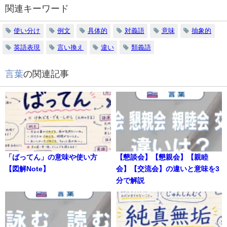
関連キーワード
使い分け
例文
具体的
対義語
意味
抽象的
英語表現
言い換え
違い
類義語
言葉
の関連記事
「ばってん」の意味や使い方
【懇談会】【懇親会】【親睦
【図解Note】
会】【交流会】の違いと意味を3
分で解説