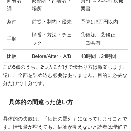
固有名
商品名・部署名・
資料 → 2025年度提
詞
場所
案書
条件
前提・制約・優先
予算は3万円以内
順番・方法・チェ
①確認→②修正
手順
ック
→③共有
比較
Before/After・A/B
48時間→24時間
この5点のうち、2つ入るだけで伝わり方は激変します。
逆に、全部を詰め込む必要はありません。目的に必要な
分だけで十分です。
具体的の間違った使い方
具体的の失敗は、「細部の羅列」になってしまうことで
す。情報量が増えても、結論が見えないと読者は理解で