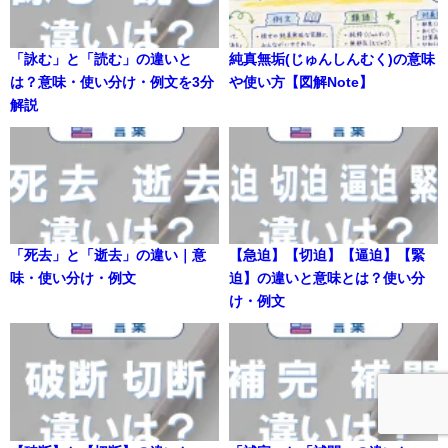
「詠む」と「読む」の違いと
純真無垢(じゅんしんむく)の意味
は？意味・使い分け・例文を3分
や使い方【図解Note】
解説
「死去」と「逝去」の違い｜意
【急迫】【切迫】【逼迫】【緊
味・使い分け・例文
迫】の違いと意味とは？使い分
け・例文