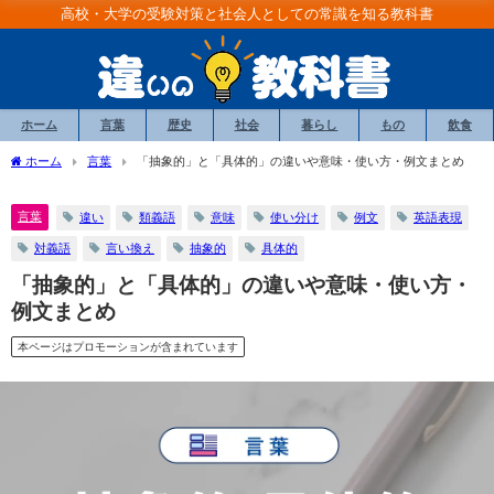
高校・大学の受験対策と社会人としての常識を知る教科書
ホーム
言葉
歴史
社会
暮らし
もの
飲食
ホーム
言葉
「抽象的」と「具体的」の違いや意味・使い方・例文まとめ
言葉
違い
類義語
意味
使い分け
例文
英語表現
対義語
言い換え
抽象的
具体的
「抽象的」と「具体的」の違いや意味・使い方・
例文まとめ
本ページはプロモーションが含まれています