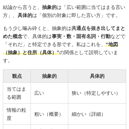
結論から言うと、
抽象的
は「広い範囲に当てはまる言い
方」、
具体的
は「個別の対象に即した言い方」です。
もう少し噛み砕くと、抽象的は
共通点を抜き出してまと
めた概念
で、具体的は
事実・数・固有名詞・行動
などで
「それだ」と特定できる形です。私はこれを、
“地図
（抽象）と住所（具体）”
の関係として説明していま
す。
観点
抽象的
具体的
当てはま
広い
狭い（特定しやすい）
る範囲
情報の粒
粗い（概要）
細かい（詳細）
度