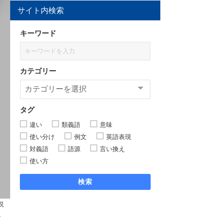
サイト内検索
キーワード
カテゴリー
タグ
違い
類義語
意味
使い分け
例文
英語表現
対義語
語源
言い換え
使い方
検索
説