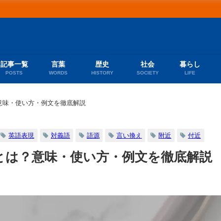
記事一覧
言葉
歴史
社会
暮らし
POSTS
WORDS
HISTORY
SOCIETY
LIFE
意味・使い方・例文を徹底解説
英語表現
対義語
語源
言い換え
附近
付近
とは？意味・使い方・例文を徹底解説