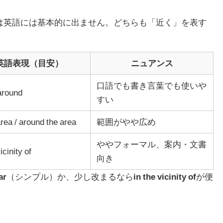
”は英語には基本的に出ません。どちらも「近く」を表す
英語表現（目安）
ニュアンス
口語でも書き言葉でも使いや
 around
すい
area / around the area
範囲がやや広め
ややフォーマル、案内・文書
icinity of
向き
ar
（シンプル）か、少し改まるなら
in the vicinity of
が便