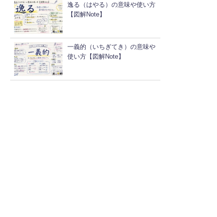
逸る（はやる）の意味や使い方
【図解Note】
一義的（いちぎてき）の意味や
使い方【図解Note】