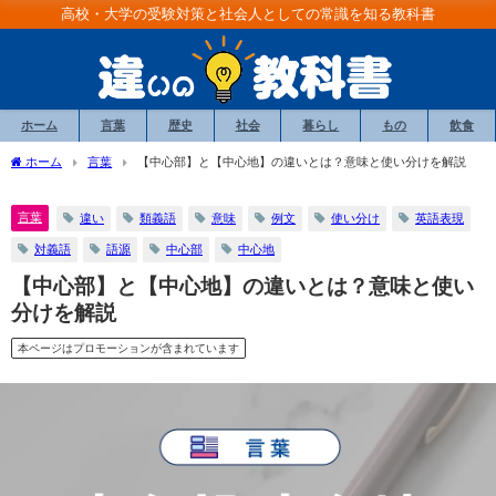
高校・大学の受験対策と社会人としての常識を知る教科書
ホーム
言葉
歴史
社会
暮らし
もの
飲食
ホーム
言葉
【中心部】と【中心地】の違いとは？意味と使い分けを解説
言葉
違い
類義語
意味
例文
使い分け
英語表現
対義語
語源
中心部
中心地
【中心部】と【中心地】の違いとは？意味と使い
分けを解説
本ページはプロモーションが含まれています