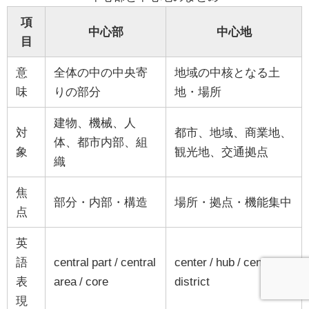
項
中心部
中心地
目
意
全体の中の中央寄
地域の中核となる土
味
りの部分
地・場所
建物、機械、人
対
都市、地域、商業地、
体、都市内部、組
象
観光地、交通拠点
織
焦
部分・内部・構造
場所・拠点・機能集中
点
英
語
central part / central
center / hub / central
表
area / core
district
現