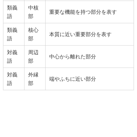
類義
中核
重要な機能を持つ部分を表す
語
部
類義
核心
本質に近い重要部分を表す
語
部
対義
周辺
中心から離れた部分
語
部
対義
外縁
端やふちに近い部分
語
部