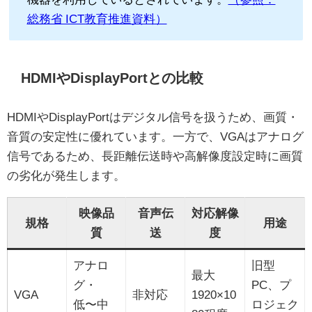
総務省 ICT教育推進資料）
HDMIやDisplayPortとの比較
HDMIやDisplayPortはデジタル信号を扱うため、画質・
音質の安定性に優れています。一方で、VGAはアナログ
信号であるため、長距離伝送時や高解像度設定時に画質
の劣化が発生します。
映像品
音声伝
対応解像
規格
用途
質
送
度
アナロ
旧型
最大
グ・
PC、プ
VGA
非対応
1920×10
低〜中
ロジェク