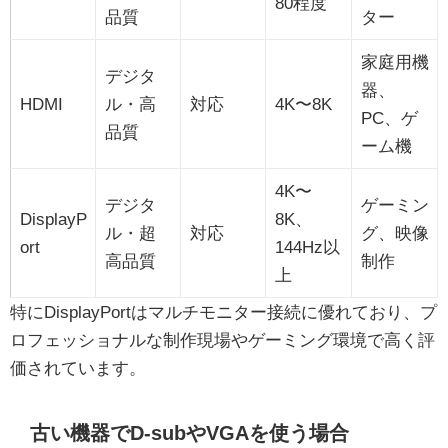
80程度
品質
ター
家庭用機
デジタ
器、
HDMI
ル・高
対応
4K〜8K
PC、ゲ
品質
ーム機
4K〜
デジタ
ゲーミン
DisplayP
8K、
ル・超
対応
グ、映像
ort
144Hz以
高品質
制作
上
特にDisplayPortはマルチモニター接続に優れており、プ
ロフェッショナルな制作現場やゲーミング環境で高く評
価されています。
古い機器でD-subやVGAを使う場合