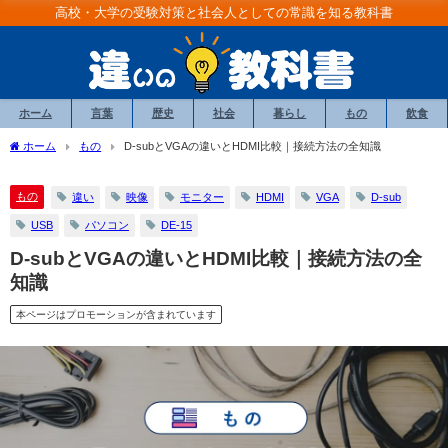
高校・大学の受験対策と社会人としての常識を知る教科書
ホーム
言葉
歴史
社会
暮らし
もの
飲食
ホーム
もの
D-subとVGAの違いとHDMI比較｜接続方法の全知識
もの
違い
映像
モニター
HDMI
VGA
D-sub
USB
パソコン
DE-15
D-subとVGAの違いとHDMI比較｜接続方法の全
知識
本ページはプロモーションが含まれています