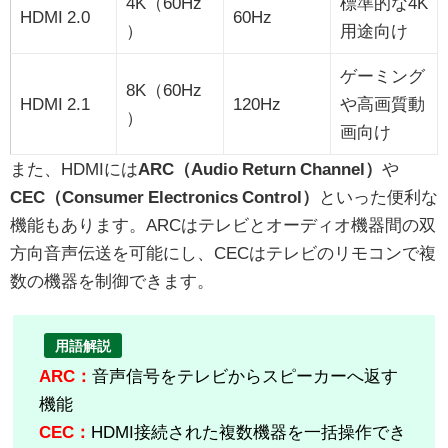
4K（60Hz
標準的な4K
HDMI 2.0
60Hz
）
用途向け
ゲーミング
8K（60Hz
HDMI 2.1
120Hz
や高画質動
）
画向け
また、HDMIには
ARC（Audio Return Channel）
や
CEC（Consumer Electronics Control）
といった便利な
機能もあります。ARCはテレビとオーディオ機器間の双
方向音声伝送を可能にし、CECはテレビのリモコンで複
数の機器を制御できます。
用語解説
ARC：
音声信号をテレビからスピーカーへ返す
機能
CEC：
HDMI接続された複数機器を一括操作でき