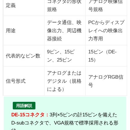
コネクタの形状
アナログ映像信
定義
規格
号規格
データ通信、映
PCからディスプ
用途
像出力、周辺機
レイへの映像出
器接続
力専用
9ピン、15ピ
15ピン（DE-
代表的なピン数
ン、25ピン
15）
アナログまたは
アナログRGB信
信号形式
デジタル（規格
号
による）
用語解説
DE-15コネクタ：
3列×5ピンの計15ピンを備えた
D-subコネクタで、VGA規格で標準採用される形