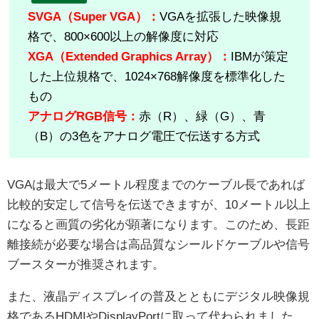
SVGA（Super VGA）：
VGAを拡張した映像規
格で、800×600以上の解像度に対応
XGA（Extended Graphics Array）：
IBMが策定
した上位規格で、1024×768解像度を標準化した
もの
アナログRGB信号：
赤（R）、緑（G）、青
（B）の3色をアナログ電圧で伝送する方式
VGAは最大で5メートル程度までのケーブル長であれば
比較的安定して信号を伝送できますが、10メートル以上
になると画質の劣化が顕著になります。このため、長距
離接続が必要な場合は高品質なシールドケーブルや信号
ブースターが推奨されます。
また、液晶ディスプレイの普及とともにデジタル映像規
格であるHDMIやDisplayPortに取って代わられました