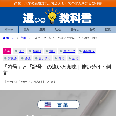
高校・大学の受験対策と社会人としての常識を知る教科書
ホーム
言葉
歴史
社会
暮らし
もの
飲食
ホーム
言葉
「符号」と「記号」の違いと意味｜使い分け・例文
言葉
違い
類義語
意味
使い分け
英語表現
対義語
語源
言い換え
符号
記号
「符号」と「記号」の違いと意味｜使い分け・例
文
本ページはプロモーションが含まれています