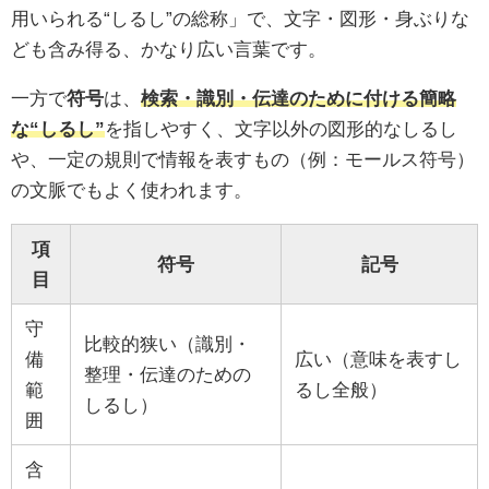
用いられる“しるし”の総称」で、文字・図形・身ぶりな
ども含み得る、かなり広い言葉です。
一方で
符号
は、
検索・識別・伝達のために付ける簡略
な“しるし”
を指しやすく、文字以外の図形的なしるし
や、一定の規則で情報を表すもの（例：モールス符号）
の文脈でもよく使われます。
項
符号
記号
目
守
比較的狭い（識別・
備
広い（意味を表すし
整理・伝達のための
範
るし全般）
しるし）
囲
含