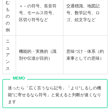
む
＋－の符号、長音符
交通標識、地図記
も
号、モールス符号、
号、数学記号、ロ
の
区切り符号など
ゴ、絵文字など
の
例
ニ
ュ
機能的・実務的（識
意味づけ・体系（約
ア
別や伝達が目的）
束事としての意味）
ン
ス
迷ったら「広く言うなら記号」「より“しるしの機
能”に寄せるなら符号」と覚えると判断が速くなり
ます