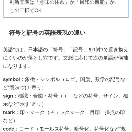
判断基準は「意味の体系」か「目印の機能」か、
この二択でOK
符号と記号の英語表現の違い
英語では、日本語の「符号」「記号」を1対1で置き換え
にくいのが落とし穴です。文脈に応じて次の単語が候補
になります。
symbol
：象徴・シンボル（ロゴ、国旗、数学の記号な
ど“意味づけ”寄り）
sign
：標識・合図・符号（＋－などの符号、サイン、標
示など“示す”寄り）
mark
：印・マーク（チェックマーク、目印、採点の印
など）
code
：コード（モールス符号、暗号化、符号化など“規