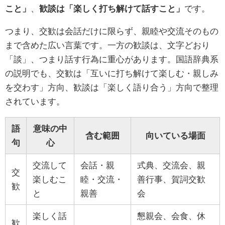
こと」
、
歓談は「楽しく打ち解けて話すこと」
です。
つまり、交歓は会話だけに限らず、親睦や交流そのもの
まで含めた広い言葉です。一方の歓談は、文字どおり
「談」、つまり話す行為に重心があります。国語辞典系
の説明でも、交歓は「互いに打ち解けて楽しむ・親しみ
を交わす」方向、歓談は「楽しく語り合う」方向で整理
されています。
語
意味の中
含む範囲
向いている場面
句
心
交流して
会話・親
式典、交流会、親
交
楽しむこ
睦・交流・
善行事、賀詞交歓
歓
と
親善
会
楽しく話
懇親会、会食、休
歓