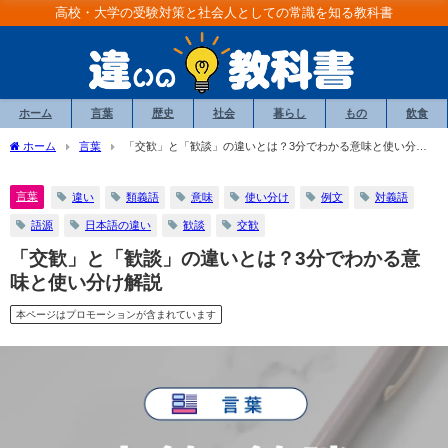
高校・大学の受験対策と社会人としての常識を知る教科書
ホーム
言葉
歴史
社会
暮らし
もの
飲食
ホーム
言葉
「交歓」と「歓談」の違いとは？3分でわかる意味と使い分け
解説
言葉
違い
類義語
意味
使い分け
例文
対義語
語源
日本語の違い
歓談
交歓
「交歓」と「歓談」の違いとは？3分でわかる意
味と使い分け解説
本ページはプロモーションが含まれています