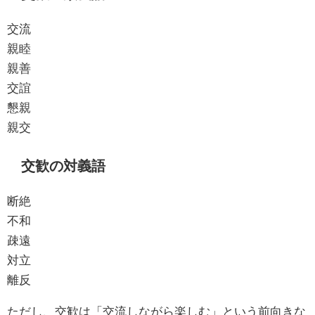
交流
親睦
親善
交誼
懇親
親交
交歓の対義語
断絶
不和
疎遠
対立
離反
ただし、交歓は「交流しながら楽しむ」という前向きな