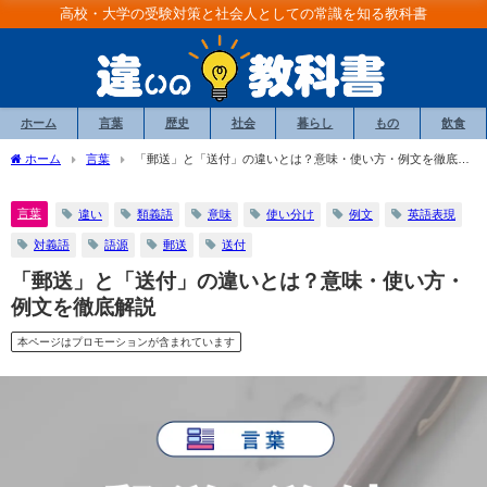
高校・大学の受験対策と社会人としての常識を知る教科書
ホーム
言葉
歴史
社会
暮らし
もの
飲食
ホーム
言葉
「郵送」と「送付」の違いとは？意味・使い方・例文を徹底解
説
言葉
違い
類義語
意味
使い分け
例文
英語表現
対義語
語源
郵送
送付
「郵送」と「送付」の違いとは？意味・使い方・
例文を徹底解説
本ページはプロモーションが含まれています