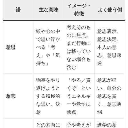
イメージ・
語
主な意味
よく使う例
特徴
考えそのも
頭や心の中
意思表示、
のに焦点。
で思い浮か
意思決定、
まだ行動に
意思
べる「考
本人の意
は移ってい
え」や「気
思、意思疎
ない場合も
持ち」
通
含む
物事をやり
「やる／貫
意志が強
遂げようと
くぞ」とい
い、自分の
意志
する積極的
うエネルギ
意志を貫
な思い、決
ーや覚悟に
く、意志薄
意
焦点
弱
どの方向に
心や考えが
進学の意