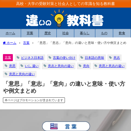
高校・大学の受験対策と社会人としての常識を知る教科書
ホーム
言葉
歴史
社会
暮らし
もの
飲食
ホーム
言葉
「意思」「意志」「意向」の違いと意味・使い方や例文まとめ
言葉
ビジネス日本語
言葉の使い分け
日本語の意味
意志
意思
いし 違い
意志と意向の違い
意向
意思と意志の違い
意思と意向の違い
「意思」「意志」「意向」の違いと意味・使い方
や例文まとめ
本ページはプロモーションが含まれています